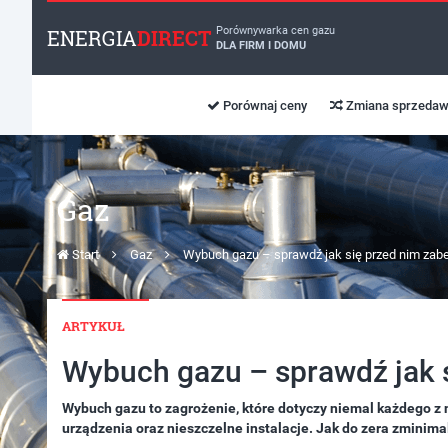
Porównywarka cen gazu
ENERGIA
DIRECT
DLA FIRM I DOMU
Porównaj ceny
Zmiana sprzedaw
Gaz
Start
Gaz
Wybuch gazu – sprawdź jak się przed nim zabe
ARTYKUŁ
Wybuch gazu – sprawdź jak s
Wybuch gazu to zagrożenie, które dotyczy niemal każdego z n
urządzenia oraz nieszczelne instalacje. Jak do zera zminim