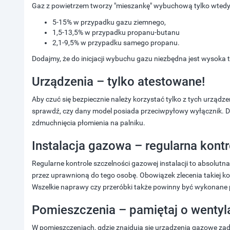
Gaz z powietrzem tworzy "mieszankę" wybuchową tylko wtedy, 
5-15% w przypadku gazu ziemnego,
1,5-13,5% w przypadku propanu-butanu
2,1-9,5% w przypadku samego propanu.
Dodajmy, że do inicjacji wybuchu gazu niezbędna jest wysoka t
Urządzenia – tylko atestowane!
Aby czuć się bezpiecznie należy korzystać tylko z tych urzą
sprawdź, czy dany model posiada przeciwpyłowy wyłącznik. D
zdmuchnięcia płomienia na palniku.
Instalacja gazowa – regularna kontr
Regularne kontrole szczelności gazowej instalacji to absolut
przez uprawnioną do tego osobę. Obowiązek zlecenia takiej k
Wszelkie naprawy czy przeróbki także powinny być wykonane
Pomieszczenia – pamiętaj o wentyla
W pomieszczeniach, gdzie znajdują się urządzenia gazowe zad