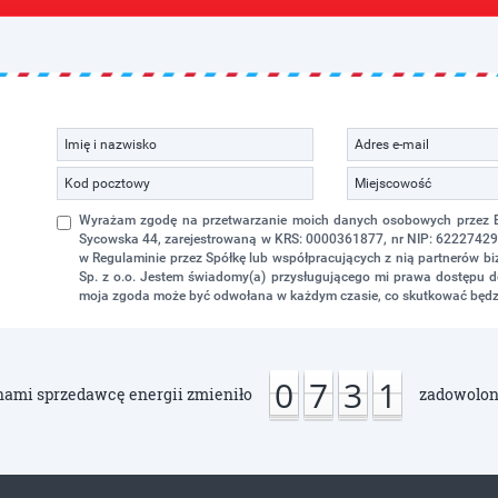
Wyrażam zgodę na przetwarzanie moich danych osobowych przez Eko
Sycowska 44, zarejestrowaną w KRS: 0000361877, nr NIP: 622274298
w Regulaminie przez Spółkę lub współpracujących z nią partnerów 
Sp. z o.o. Jestem świadomy(a) przysługującego mi prawa dostępu do
moja zgoda może być odwołana w każdym czasie, co skutkować będz
0
7
3
1
nami sprzedawcę energii zmieniło
zadowolon