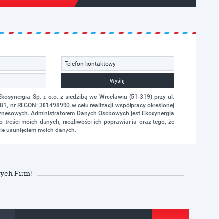
Wyślij
synergia Sp. z o.o. z siedzibą we Wrocławiu (51-319) przy ul.
1, nr REGON: 301498990 w celu realizacji współpracy określonej
biznesowych. Administratorem Danych Osobowych jest Ekosynergia
 treści moich danych, możliwości ich poprawiania oraz tego, że
ie usunięciem moich danych.
ych Firm!