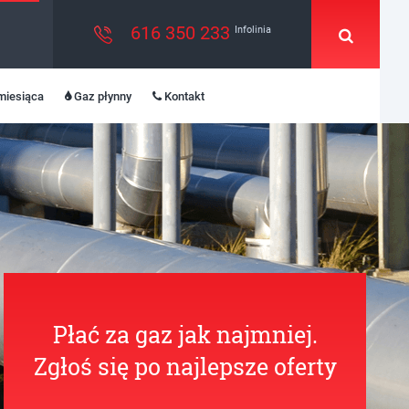
616 350 233
Infolinia
miesiąca
Gaz płynny
Kontakt
Płać za gaz jak najmniej.
Zgłoś się po najlepsze oferty