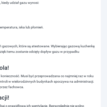
kiedy udział gazu wynosi:
emperatura, iska lub płomień.
dzeń gazowych, które są atestowane. Wybierając gazową kuchenkę
zięki temu zostanie odcięty dopływ gazu w przypadku
ola!
na konieczność. Musi być przeprowadzana co najmniej raz w roku
ontroli w wielorodzinnych budynkach spoczywa na administracji.
 przez fachowca.
cji!
baj o prawidłową ich wentylację. Bezwzględnie nie wolno