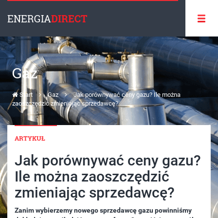
ENERGIA
DIRECT
Gaz
Start
Gaz
Jak porównywać ceny gazu? Ile można
zaoszczędzić zmieniając sprzedawcę?
ARTYKUŁ
Jak porównywać ceny gazu?
Ile można zaoszczędzić
zmieniając sprzedawcę?
Zanim wybierzemy nowego sprzedawcę gazu powinniśmy