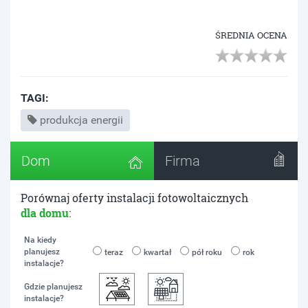
ŚREDNIA OCENA
TAGI:
produkcja energii
Dom
Firma
Porównaj oferty instalacji fotowoltaicznych
dla domu
:
Na kiedy
planujesz
teraz
kwartał
pół roku
rok
instalacje?
Gdzie planujesz
instalacje?