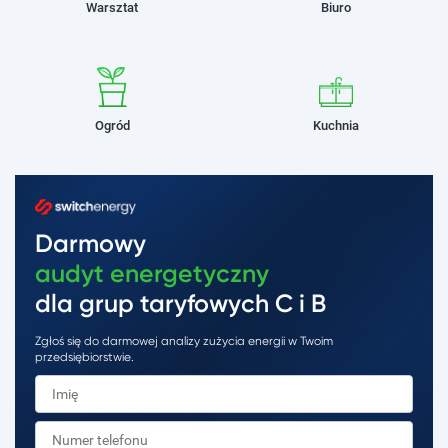
Warsztat
Biuro
Ogród
Kuchnia
Darmowy
audyt energetyczny
dla grup taryfowych C i B
Zgłoś się do darmowej analizy zużycia energii w Twoim
przedsiębiorstwie.