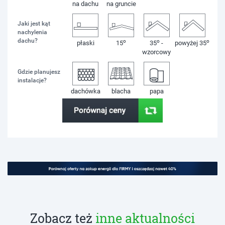
na dachu
na gruncie
Jaki jest kąt
nachylenia
dachu?
o
o
o
płaski
15
35
-
powyżej 35
wzorcowy
Gdzie planujesz
instalacje?
dachówka
blacha
papa
Zobacz też
inne aktualności