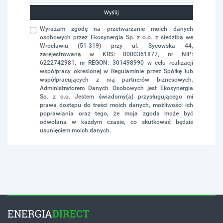
Wyślij
Wyrażam zgodę na przetwarzanie moich danych
osobowych przez Ekosynergia Sp. z o.o. z siedzibą we
Wrocławiu (51-319) przy ul. Sycowska 44,
zarejestrowaną w KRS: 0000361877, nr NIP:
6222742981, nr REGON: 301498990 w celu realizacji
współpracy określonej w Regulaminie przez Spółkę lub
współpracujących z nią partnerów biznesowych.
Administratorem Danych Osobowych jest Ekosynergia
Sp. z o.o. Jestem świadomy(a) przysługującego mi
prawa dostępu do treści moich danych, możliwości ich
poprawiania oraz tego, że moja zgoda może być
odwołana w każdym czasie, co skutkować będzie
usunięciem moich danych.
ENERGIA
DIRECT