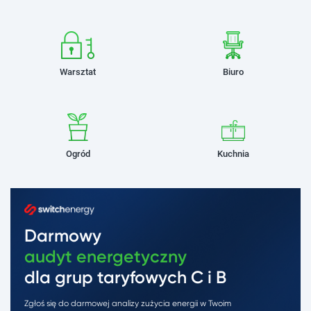
Warsztat
Biuro
Ogród
Kuchnia
Darmowy
audyt energetyczny
dla grup taryfowych C i B
Zgłoś się do darmowej analizy zużycia energii w Twoim