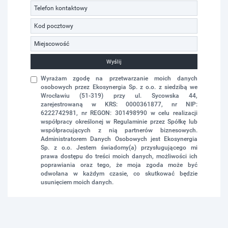
Wyślij
Wyrażam zgodę na przetwarzanie moich danych
osobowych przez Ekosynergia Sp. z o.o. z siedzibą we
Wrocławiu (51-319) przy ul. Sycowska 44,
zarejestrowaną w KRS: 0000361877, nr NIP:
6222742981, nr REGON: 301498990 w celu realizacji
współpracy określonej w Regulaminie przez Spółkę lub
współpracujących z nią partnerów biznesowych.
Administratorem Danych Osobowych jest Ekosynergia
Sp. z o.o. Jestem świadomy(a) przysługującego mi
prawa dostępu do treści moich danych, możliwości ich
poprawiania oraz tego, że moja zgoda może być
odwołana w każdym czasie, co skutkować będzie
usunięciem moich danych.