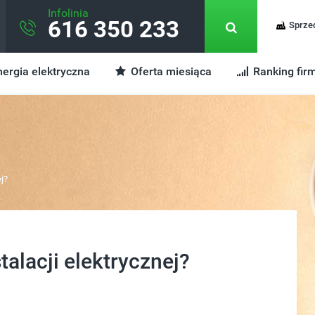
Infolinia
616 350 233
Sprze
ergia elektryczna
Oferta miesiąca
Ranking fir
j?
talacji elektrycznej?