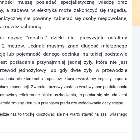
ności muszą posiadać specjalistyczną wiedzę oraz
ny, a zabawa w elektryka może zakończyć się tragedią.
enktycznej nie powinny zabierać się osoby niepowołane,
 i odzież ochronną.
 nazwę ”mostka,” dzięki niej precyzyjnie ustalimy
ie 2 metrów. Jednak musimy znać długość mierzonego
ję lub pojemność danego odcinka, na takiej podstawie
t posiadanie przynajmniej jednej żyły, która nie jest
przewód jednożyłowy lub gdy dwie żyły w przewodzie
adania reflektorometru impulsów, którym wysyłamy impulsy prądu o
miany impedencji. Zwarcia i przerwy zostaną wychwycone po dokonaniu
i ustawimy reflektometr blisko uszkodzenia, to pomiar się nie uda.
Jest
etoda zmiany kierunku przepływu prądu czy
wyładowania oscylacyjne.
będzie nas to trochę kosztować ale nie warto stawić na szali własnego