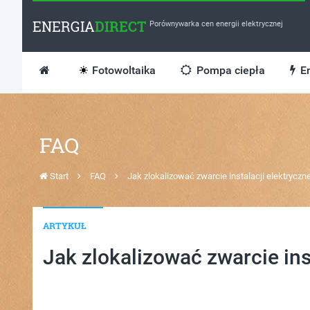
ENERGIA
DIRECT
Porównywarka cen energii elektrycznej
Fotowoltaika
Pompa ciepła
En
FAQ
Start
FAQ
Jak zlokalizować zwarcie instalacji elektryczne
ARTYKUŁ
Jak zlokalizować zwarcie ins