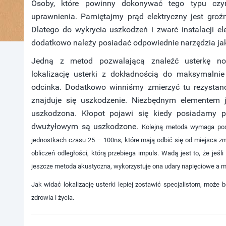
Osoby, które powinny dokonywać tego typu czyn
uprawnienia. Pamiętajmy prąd elektryczny jest groź
Dlatego do wykrycia uszkodzeń i zwarć instalacji el
dodatkowo należy posiadać odpowiednie narzędzia jak
Jedną z metod pozwalającą znaleźć usterkę nosi
lokalizację usterki z dokładnością do maksymaln
odcinka. Dodatkowo winniśmy zmierzyć tu rezystanc
znajduje się uszkodzenie. Niezbędnym elementem jes
uszkodzona. Kłopot pojawi się kiedy posiadamy 
dwużyłowym są uszkodzone.
Kolejną metoda
wymaga posi
jednostkach czasu 25 – 100ns, które mają odbić się od miejsca z
obliczeń odległości, którą przebiega impuls. Wadą jest to, że jeśl
jeszcze metoda
akustyczna, wykorzystuje ona
udary napięciowe a m
Jak widać lokalizację usterki lepiej zostawić specjalistom, może 
zdrowia i życia.