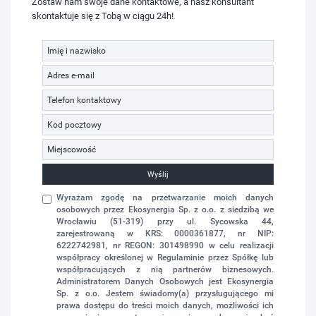
Zostaw nam swoje dane kontaktowe, a nasz konsultant
skontaktuje się z Tobą w ciągu 24h!
Wyślij
Wyrażam zgodę na przetwarzanie moich danych
osobowych przez Ekosynergia Sp. z o.o. z siedzibą we
Wrocławiu (51-319) przy ul. Sycowska 44,
zarejestrowaną w KRS: 0000361877, nr NIP:
6222742981, nr REGON: 301498990 w celu realizacji
współpracy określonej w Regulaminie przez Spółkę lub
współpracujących z nią partnerów biznesowych.
Administratorem Danych Osobowych jest Ekosynergia
Sp. z o.o. Jestem świadomy(a) przysługującego mi
prawa dostępu do treści moich danych, możliwości ich