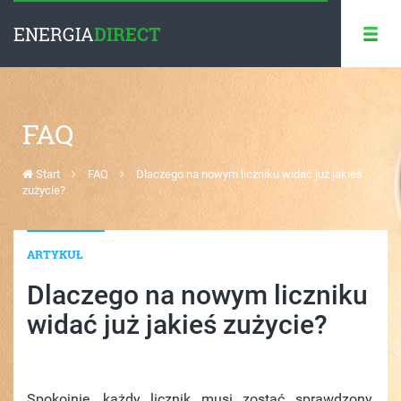
ENERGIA
DIRECT
FAQ
Start
FAQ
Dlaczego na nowym liczniku widać już jakieś
zużycie?
ARTYKUŁ
Dlaczego na nowym liczniku
widać już jakieś zużycie?
Spokojnie, każdy licznik musi zostać sprawdzony,