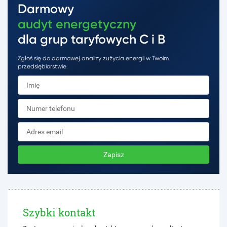
Darmowy
audyt energetyczny
dla grup taryfowych C i B
Zgłoś się do darmowej analizy zużycia energii w Twoim
przedsiębiorstwie.
Zapisz
Szybki kontakt