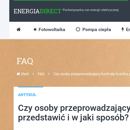
ENERGIA
DIRECT
Porównywarka cen energii elektrycznej
Fotowoltaika
Pompa ciepła
En
FAQ
Start
FAQ
Czy osoby przeprowadzający kontrolę licznika p
ARTYKUŁ
Czy osoby przeprowadzający 
przedstawić i w jaki sposób?