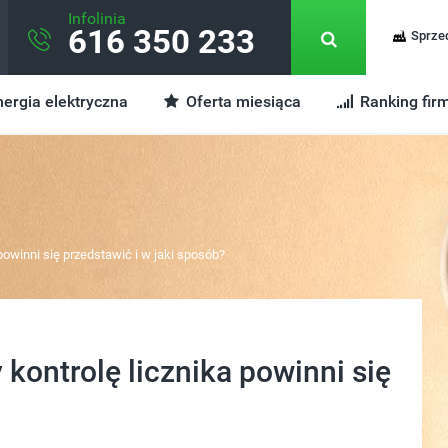
Infolinia
616 350 233
Sprze
ergia elektryczna
Oferta miesiąca
Ranking fir
owinni się przedstawić i w jaki sposób?
kontrolę licznika powinni się