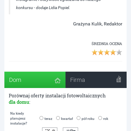
konkursu - dodaje Lidia Popiel.
Grażyna Kulik, Redaktor
ŚREDNIA OCENA
Dom
Firma
Porównaj oferty instalacji fotowoltaicznych
dla domu
:
Na kiedy
planujesz
teraz
kwartał
pół roku
rok
instalacje?