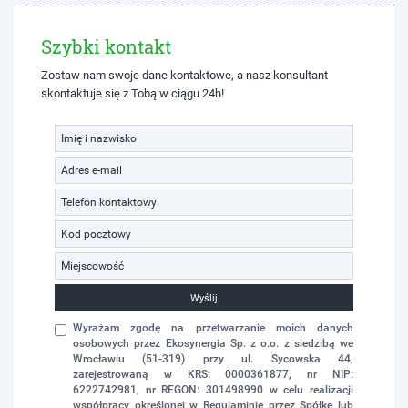
Szybki kontakt
Zostaw nam swoje dane kontaktowe, a nasz konsultant
skontaktuje się z Tobą w ciągu 24h!
Wyślij
Wyrażam zgodę na przetwarzanie moich danych
osobowych przez Ekosynergia Sp. z o.o. z siedzibą we
Wrocławiu (51-319) przy ul. Sycowska 44,
zarejestrowaną w KRS: 0000361877, nr NIP:
6222742981, nr REGON: 301498990 w celu realizacji
współpracy określonej w Regulaminie przez Spółkę lub