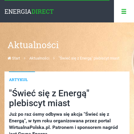
ENERGIA
DIRECT
Aktualności
Start
Aktualności
"Świeć się z Energą" plebiscyt miast
ARTYKUŁ
"Świeć się z Energą"
plebiscyt miast
Już po raz ósmy odbywa się akcja "Świeć się z
Energą", w tym roku organizowana przez portal
WirtualnaPolska.pl. Patronem i sponsorem nagród
jest Grupa Energa.