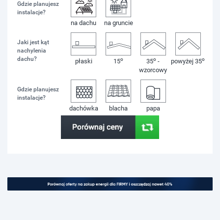
Gdzie planujesz
instalacje?
na dachu
na gruncie
Jaki jest kąt
nachylenia
dachu?
o
o
o
płaski
15
35
-
powyżej 35
wzorcowy
Gdzie planujesz
instalacje?
dachówka
blacha
papa