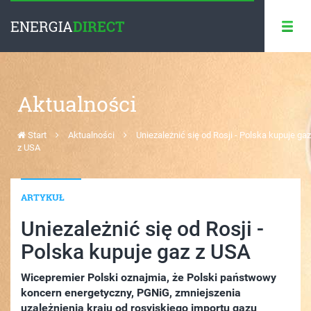
ENERGIA
DIRECT
Aktualności
Start
Aktualności
Uniezależnić się od Rosji - Polska kupuje gaz
z USA
ARTYKUŁ
Uniezależnić się od Rosji -
Polska kupuje gaz z USA
Wicepremier Polski oznajmia, że Polski państwowy
koncern energetyczny, PGNiG, zmniejszenia
uzależnienia kraju od rosyjskiego importu gazu