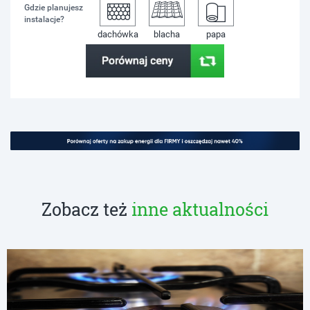
Gdzie planujesz
instalacje?
dachówka
blacha
papa
Zobacz też
inne aktualności