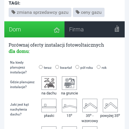
TAGI:
zmiana sprzedawcy gazu
ceny gazu
Dom
Firma
Porównaj oferty instalacji fotowoltaicznych
dla domu
:
Na kiedy
planujesz
teraz
kwartał
pół roku
rok
instalacje?
Gdzie planujesz
instalacje?
na dachu
na gruncie
Jaki jest kąt
nachylenia
dachu?
o
o
o
płaski
15
35
-
powyżej 35
wzorcowy