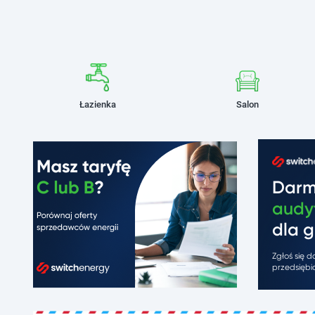
Łazienka
Salon
Dar
audy
dla g
Zgłoś się 
przedsiębio