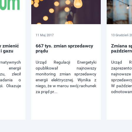
11 Maj 2017
13 Grudzień 2
 zmienić
667 tys. zmian sprzedawcy
Zmiana s
i gazu
prądu
październ
ernatywnych
Urząd Regulacji Energetyki
Urząd Re
energii
opublikował najnowszy
zapreze
zu, zlecił
monitoring zmian sprzedawcy
najnowsz
badania o
energii elektrycznej. Wynika z
sprzedawcy 
ii. Okazuje
niego, że w marcu swój rachunek
W paździer
za prąd pr...
odnotowan.