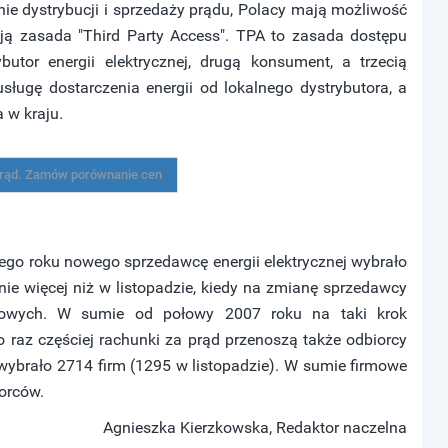
enie dystrybucji i sprzedaży prądu, Polacy mają możliwość
ją zasada "Third Party Access". TPA to zasada dostępu
ybutor energii elektrycznej, drugą konsument, a trzecią
ługę dostarczenia energii od lokalnego dystrybutora, a
 w kraju.
 prąd. Zamów porównanie cen
łego roku nowego sprzedawcę energii elektrycznej wybrało
e więcej niż w listopadzie, kiedy na zmianę sprzedawcy
mowych. W sumie od połowy 2007 roku na taki krok
 raz częściej rachunki za prąd przenoszą także odbiorcy
ybrało 2714 firm (1295 w listopadzie). W sumie firmowe
iorców.
Agnieszka Kierzkowska, Redaktor naczelna