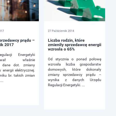
017
27 Październik 2014
przedawcy prądu –
Liczba rodzin, które
ik 2017
zmieniły sprzedawcę energii
wzrosła o 65%
gulacji Energetyki
Od stycznia o ponad połowę
ntował właśnie
wzrosła liczba gospodarstw
e dane dot. zmiany
domowych, które dokonały
energii elektrycznej.
zmiany sprzedawcy prądu –
niku br. takich zmian
wynika z danych Urzędu
..
Regulacji Energetyki. ...