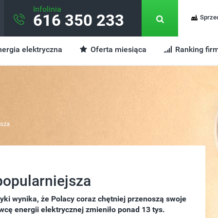
Infolinia
616 350 233
Sprze
ergia elektryczna
Oferta miesiąca
Ranking fir
jsza
popularniejsza
ki wynika, że Polacy coraz chętniej przenoszą swoje
cę energii elektrycznej zmieniło ponad 13 tys.