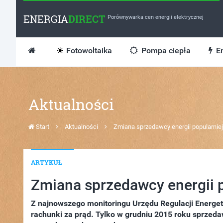
ENERGIA
DIRECT
Porównywarka cen energii elektrycznej
Fotowoltaika
Pompa ciepła
En
Aktualności
Start
Aktualności
Zmiana sprzedawcy energii popularnie
ARTYKUŁ
Zmiana sprzedawcy energii 
Z najnowszego monitoringu Urzędu Regulacji Energety
rachunki za prąd. Tylko w grudniu 2015 roku sprzedaw