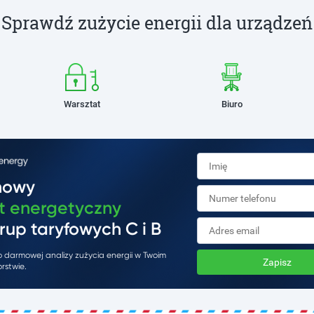
Sprawdź zużycie energii dla urządzeń
Warsztat
Biuro
mowy
t energetyczny
rup taryfowych C i B
do darmowej analizy zużycia energii w Twoim
Zapisz
rstwie.