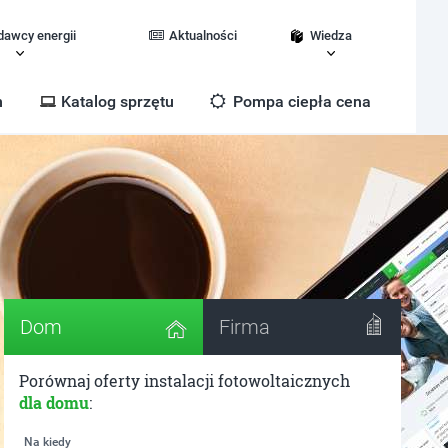
dawcy energii
Aktualności
Wiedza
m
Katalog sprzętu
Pompa ciepła cena
Dom
Firma
Porównaj oferty instalacji fotowoltaicznych
dla domu
:
Na kiedy