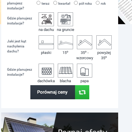
planujesz
teraz
kwartał
pół roku
rok
instalacje?
Gdzie planujesz
instalacje?
na dachu
na gruncie
Jaki jest kąt
nachylenia
dachu?
o
o
płaski
15
35
-
powyżej
o
wzorcowy
35
Gdzie planujesz
instalacje?
dachówka
blacha
papa