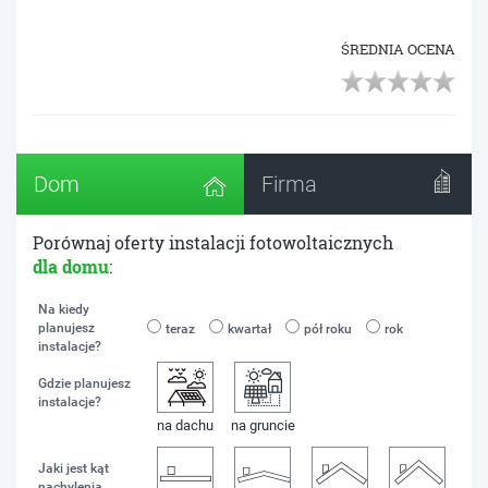
ŚREDNIA OCENA
Dom
Firma
Porównaj oferty instalacji fotowoltaicznych
dla domu
:
Na kiedy
planujesz
teraz
kwartał
pół roku
rok
instalacje?
Gdzie planujesz
instalacje?
na dachu
na gruncie
Jaki jest kąt
nachylenia