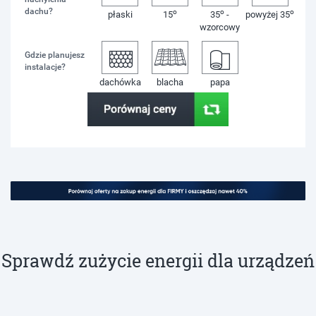
dachu?
o
o
o
płaski
15
35
-
powyżej 35
wzorcowy
Gdzie planujesz
instalacje?
dachówka
blacha
papa
Sprawdź zużycie energii dla urządzeń