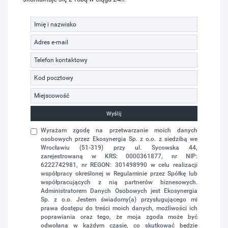
Wyślij
Wyrażam zgodę na przetwarzanie moich danych
osobowych przez Ekosynergia Sp. z o.o. z siedzibą we
Wrocławiu (51-319) przy ul. Sycowska 44,
zarejestrowaną w KRS: 0000361877, nr NIP:
6222742981, nr REGON: 301498990 w celu realizacji
współpracy określonej w Regulaminie przez Spółkę lub
współpracujących z nią partnerów biznesowych.
Administratorem Danych Osobowych jest Ekosynergia
Sp. z o.o. Jestem świadomy(a) przysługującego mi
prawa dostępu do treści moich danych, możliwości ich
poprawiania oraz tego, że moja zgoda może być
odwołana w każdym czasie, co skutkować będzie