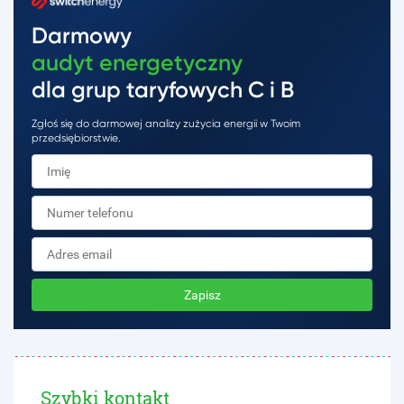
Darmowy
audyt energetyczny
dla grup taryfowych C i B
Zgłoś się do darmowej analizy zużycia energii w Twoim
przedsiębiorstwie.
Zapisz
Szybki kontakt