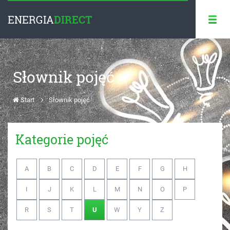
ENERGIA
DIRECT
Słownik pojęć
Start
Słownik pojęć
Kategorie pojęć
A
B
C
D
E
F
G
H
I
J
K
L
M
N
O
P
R
S
T
U
W
Y
Z