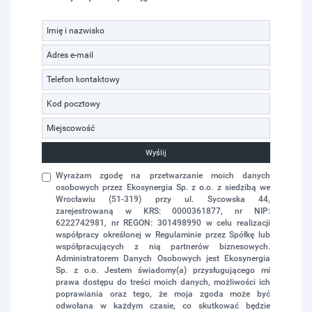
Wyślij
Wyrażam zgodę na przetwarzanie moich danych
osobowych przez Ekosynergia Sp. z o.o. z siedzibą we
Wrocławiu (51-319) przy ul. Sycowska 44,
zarejestrowaną w KRS: 0000361877, nr NIP:
6222742981, nr REGON: 301498990 w celu realizacji
współpracy określonej w Regulaminie przez Spółkę lub
współpracujących z nią partnerów biznesowych.
Administratorem Danych Osobowych jest Ekosynergia
Sp. z o.o. Jestem świadomy(a) przysługującego mi
prawa dostępu do treści moich danych, możliwości ich
poprawiania oraz tego, że moja zgoda może być
odwołana w każdym czasie, co skutkować będzie