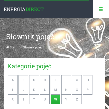
ENERGIA
DIRECT
Słownik pojęć
Start
Słownik pojęć
Kategorie pojęć
A
B
C
D
E
F
G
H
I
J
K
L
M
N
O
P
R
S
T
U
W
Y
Z