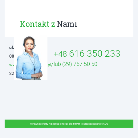
ADRES SPRZEDAWCY
Kontakt z
Nami
Audax Energia Sp. z o.o.
ul. Żurawia 6/12
616 350 233
+48
00-503 Warszawa
lub (29) 757 50 50
www.audaxenergia.pl/
22 350 06 77