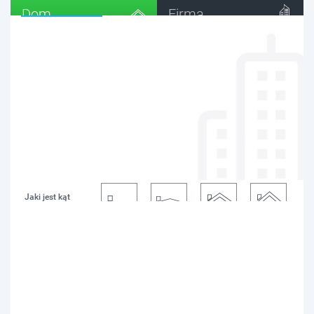
Dom
Firma
Porównaj oferty instalacji fotowoltaicznych
dla domu
:
Na kiedy
planujesz
teraz
kwartał
pół roku
rok
instalacje?
Gdzie planujesz
instalacje?
na dachu
na gruncie
Jaki jest kąt
nachylenia
dachu?
o
o
o
płaski
15
35
-
powyżej 35
wzorcowy
Gdzie planujesz
instalacje?
dachówka
blacha
papa