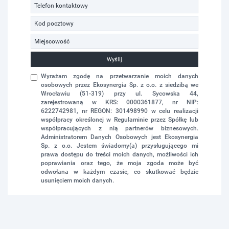
Wyślij
Wyrażam zgodę na przetwarzanie moich danych
osobowych przez Ekosynergia Sp. z o.o. z siedzibą we
Wrocławiu (51-319) przy ul. Sycowska 44,
zarejestrowaną w KRS: 0000361877, nr NIP:
6222742981, nr REGON: 301498990 w celu realizacji
współpracy określonej w Regulaminie przez Spółkę lub
współpracujących z nią partnerów biznesowych.
Administratorem Danych Osobowych jest Ekosynergia
Sp. z o.o. Jestem świadomy(a) przysługującego mi
prawa dostępu do treści moich danych, możliwości ich
poprawiania oraz tego, że moja zgoda może być
odwołana w każdym czasie, co skutkować będzie
usunięciem moich danych.