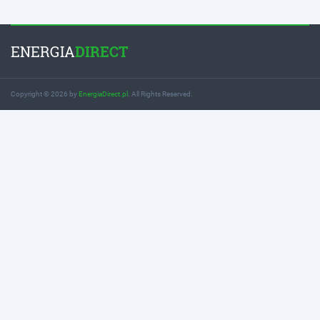
ENERGIA
DIRECT
Copyright © 2026 by
EnergiaDirect.pl
. All Rights Reserved.