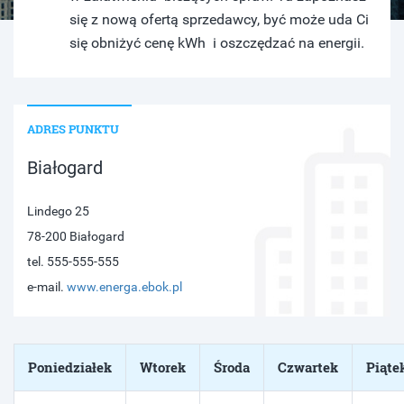
się z nową ofertą sprzedawcy, być może uda Ci
się obniżyć cenę kWh i oszczędzać na energii.
ADRES PUNKTU
Białogard
Lindego 25
78-200 Białogard
tel. 555-555-555
e-mail.
www.energa.ebok.pl
Poniedziałek
Wtorek
Środa
Czwartek
Piąte