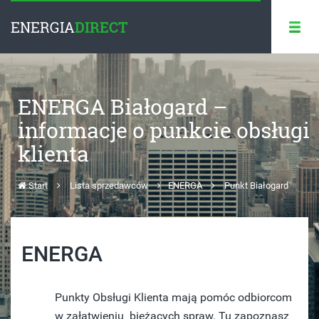
ENERGIA
DIRECT
ENERGA Białogard –
informacje o punkcie obsługi
klienta
Start
Lista sprzedawców
ENERGA
Punkt Białogard
ENERGA
Punkty Obsługi Klienta mają pomóc odbiorcom
w załatwieniu bieżących spraw. Tu zapoznasz