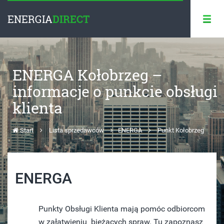
ENERGIA
DIRECT
ENERGA Kołobrzeg –
informacje o punkcie obsługi
klienta
Start
Lista sprzedawców
ENERGA
Punkt Kołobrzeg
ENERGA
Punkty Obsługi Klienta mają pomóc odbiorcom
w załatwieniu bieżących spraw. Tu zapoznasz