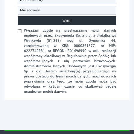
Wyślij
Wyrażam zgodę na przetwarzanie moich danych
osobowych przez Ekosynergia Sp. z o.o. z siedzibą we
Wrocławiu (51-319) przy ul. Sycowska 44,
zarejestrowaną w KRS: 0000361877, nr NIP:
6222742981, nr REGON: 301498990 w celu realizacji
współpracy określonej w Regulaminie przez Spółkę lub
współpracujących z nią partnerów biznesowych.
Administratorem Danych Osobowych jest Ekosynergia
Sp. z o.o. Jestem świadomy(a) przysługującego mi
prawa dostępu do treści moich danych, możliwości ich
poprawiania oraz tego, że moja zgoda może być
odwołana w każdym czasie, co skutkować będzie
usunięciem moich danych.