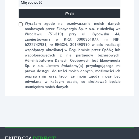
Wyślij
Wyrażam zgodę na przetwarzanie moich danych
osobowych przez Ekosynergia Sp. z o.o. z siedzibą we
Wrocławiu (51-319) przy ul. Sycowska 44,
zarejestrowaną w KRS: 0000361877, nr NIP:
6222742981, nr REGON: 301498990 w celu realizacji
współpracy określonej w Regulaminie przez Spółkę lub
współpracujących z nią partnerów biznesowych.
Administratorem Danych Osobowych jest Ekosynergia
Sp. z o.o. Jestem świadomy(a) przysługującego mi
prawa dostępu do treści moich danych, możliwości ich
poprawiania oraz tego, że moja zgoda może być
odwołana w każdym czasie, co skutkować będzie
usunięciem moich danych.
ENERGIA
DIRECT