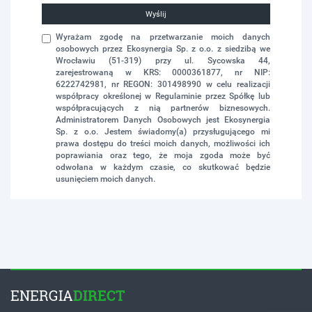
Wyślij
Wyrażam zgodę na przetwarzanie moich danych
osobowych przez Ekosynergia Sp. z o.o. z siedzibą we
Wrocławiu (51-319) przy ul. Sycowska 44,
zarejestrowaną w KRS: 0000361877, nr NIP:
6222742981, nr REGON: 301498990 w celu realizacji
współpracy określonej w Regulaminie przez Spółkę lub
współpracujących z nią partnerów biznesowych.
Administratorem Danych Osobowych jest Ekosynergia
Sp. z o.o. Jestem świadomy(a) przysługującego mi
prawa dostępu do treści moich danych, możliwości ich
poprawiania oraz tego, że moja zgoda może być
odwołana w każdym czasie, co skutkować będzie
usunięciem moich danych.
ENERGIA
DIRECT