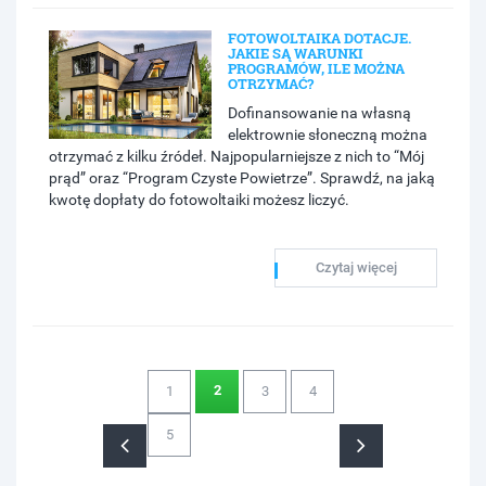
FOTOWOLTAIKA DOTACJE.
JAKIE SĄ WARUNKI
PROGRAMÓW, ILE MOŻNA
OTRZYMAĆ?
Dofinansowanie na własną
elektrownie słoneczną można
otrzymać z kilku źródeł. Najpopularniejsze z nich to “Mój
prąd” oraz “Program Czyste Powietrze”. Sprawdź, na jaką
kwotę dopłaty do fotowoltaiki możesz liczyć.
Czytaj więcej
2
1
3
4
5