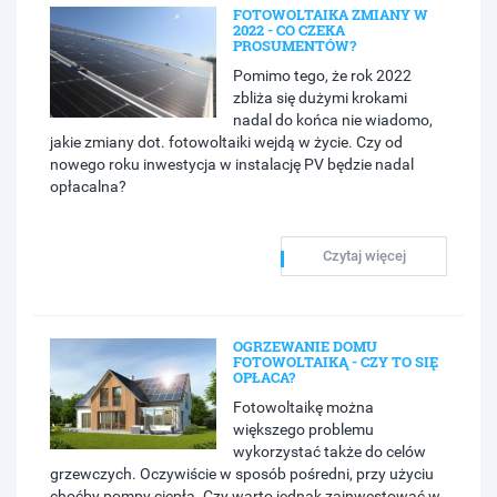
FOTOWOLTAIKA ZMIANY W
2022 - CO CZEKA
PROSUMENTÓW?
Pomimo tego, że rok 2022
zbliża się dużymi krokami
nadal do końca nie wiadomo,
jakie zmiany dot. fotowoltaiki wejdą w życie. Czy od
nowego roku inwestycja w instalację PV będzie nadal
opłacalna?
Czytaj więcej
OGRZEWANIE DOMU
FOTOWOLTAIKĄ - CZY TO SIĘ
OPŁACA?
Fotowoltaikę można
większego problemu
wykorzystać także do celów
grzewczych. Oczywiście w sposób pośredni, przy użyciu
choćby pompy ciepła. Czy warto jednak zainwestować w