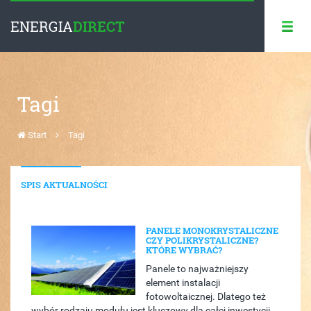
ENERGIA
DIRECT
Tagi
Start
Tagi
SPIS AKTUALNOŚCI
PANELE MONOKRYSTALICZNE
CZY POLIKRYSTALICZNE?
KTÓRE WYBRAĆ?
Panele to najważniejszy
element instalacji
fotowoltaicznej. Dlatego też
wybór rodzaju modułu jest kluczowy dla całej inwestycji.