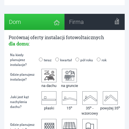
Dom
Firma
Porównaj oferty instalacji fotowoltaicznych
dla domu
:
Na kiedy
planujesz
teraz
kwartał
pół roku
rok
instalacje?
Gdzie planujesz
instalacje?
na dachu
na gruncie
Jaki jest kąt
nachylenia
dachu?
o
o
o
płaski
15
35
-
powyżej 35
wzorcowy
Gdzie planujesz