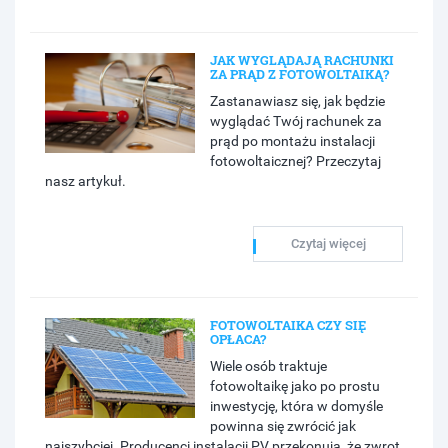
JAK WYGLĄDAJĄ RACHUNKI
ZA PRĄD Z FOTOWOLTAIKĄ?
Zastanawiasz się, jak będzie
wyglądać Twój rachunek za
prąd po montażu instalacji
fotowoltaicznej? Przeczytaj
nasz artykuł.
Czytaj więcej
FOTOWOLTAIKA CZY SIĘ
OPŁACA?
Wiele osób traktuje
fotowoltaikę jako po prostu
inwestycję, która w domyśle
powinna się zwrócić jak
najszybciej. Producenci instalacji PV przekonują, że zwrot