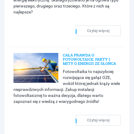
energię elektryczną. Skategoryzowano je na ogniwa typu
pierwszego, drugiego oraz trzeciego. Które z nich są
najlepsze?
Czytaj więcej
CAŁA PRAWDA O
FOTOWOLTAICE. FAKTY I
MITY O ENERGII ZE SŁOŃCA
Fotowoltaika to najszybciej
rozwijająca się gałąź OZE,
wokół której jednak krąży wiele
nieprawdziwych informacji. Zakup instalacji
fotowoltaicznej to ważna decyzja, dlatego warto
zapoznać się z wiedzą z wiarygodnego źródła!
Czytaj więcej