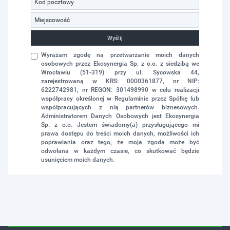
Wyślij
Wyrażam zgodę na przetwarzanie moich danych
osobowych przez Ekosynergia Sp. z o.o. z siedzibą we
Wrocławiu (51-319) przy ul. Sycowska 44,
zarejestrowaną w KRS: 0000361877, nr NIP:
6222742981, nr REGON: 301498990 w celu realizacji
współpracy określonej w Regulaminie przez Spółkę lub
współpracujących z nią partnerów biznesowych.
Administratorem Danych Osobowych jest Ekosynergia
Sp. z o.o. Jestem świadomy(a) przysługującego mi
prawa dostępu do treści moich danych, możliwości ich
poprawiania oraz tego, że moja zgoda może być
odwołana w każdym czasie, co skutkować będzie
usunięciem moich danych.