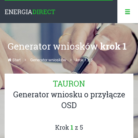
ENERGIA
DIRECT
Generator wniosków
krok 1
Start
Generator wniosków
krok 1 z 5
TAURON
Generator wniosku o przyłącze
OSD
Krok
1
z 5