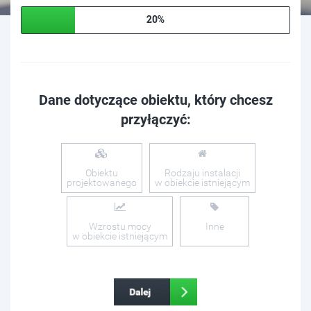
20%
Dane dotyczące obiektu, który chcesz
przyłączyć:
Obiektu
Rodzaju instalacji
projektowanego
w obiekcie istniejącym
Wzrostu mocy
Inne
w obiekcie istniejącym