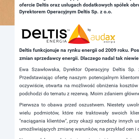
ofercie Deltis oraz usługach dodatkowych spółek o
Dyrektorem Operacyjnym Deltis Sp. z o.o.
Deltis funkcjonuje na rynku energii od 2009 roku. P
zmian sprzedawcy energii. Dlaczego nadal tak niewi
Ewa Szawłowska, Dyrektor Operacyjny Deltis Sp. 
Przedstawiając ofertę naszym potencjalnym klientom 
oczywiście, otwarta na możliwość obniżenia kosztów 
podchodzi do tematu z rezerwą. Moim zdaniem główne
Pierwsza to obawa przed oszustwem. Niestety uwol
wielu podmiotów, które nie traktowały swoich kli
"naciągania klientów", przy okazji sprzedaży innych
umożliwiających zmianę warunków, na przykład cen i c