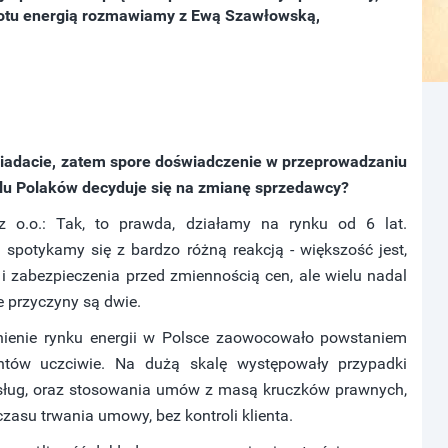
brotu energią rozmawiamy z Ewą Szawłowską,
osiadacie, zatem spore doświadczenie w przeprowadzaniu
elu Polaków decyduje się na zmianę sprzedawcy?
z o.o.: Tak, to prawda, działamy na rynku od 6 lat.
spotykamy się z bardzo różną reakcją - większość jest,
i zabezpieczenia przed zmiennością cen, ale wielu nadal
 przyczyny są dwie.
nienie rynku energii w Polsce zaowocowało powstaniem
entów uczciwie. Na dużą skalę występowały przypadki
 usług, oraz stosowania umów z masą kruczków prawnych,
zasu trwania umowy, bez kontroli klienta.