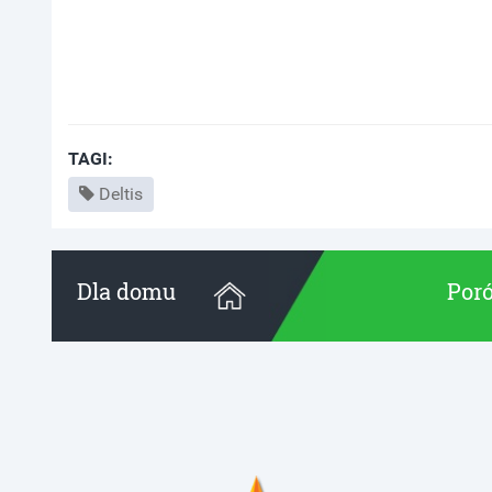
TAGI:
Deltis
Dla domu
Poró