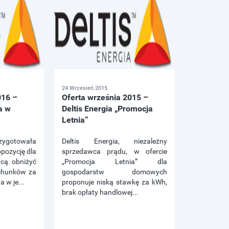
24 Wrzesień 2015
016 –
Oferta września 2015 –
a w
Deltis Energia „Promocja
Letnia”
zygotowała
Deltis Energia, niezależny
opozycję dla
sprzedawca prądu, w ofercie
hcą obniżyć
„Promocja Letnia” dla
chunków za
gospodarstw domowych
a w je...
proponuje niską stawkę za kWh,
brak opłaty handlowej...