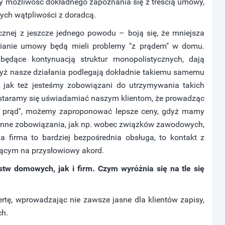
my możliwość dokładnego zapoznania się z treścią umowy,
ych wątpliwości z doradcą.
ycznej z jeszcze jednego powodu – boją się, że mniejsza
mianie umowy będą mieli problemy "z prądem" w domu.
 będące kontynuacją struktur monopolistycznych, dają
gdyż nasze działania podlegają dokładnie takiemu samemu
 jak też jesteśmy zobowiązani do utrzymywania takich
le staramy się uświadamiać naszym klientom, że prowadząc
am prąd", możemy zaproponować lepsze ceny, gdyż mamy
s inne zobowiązania, jak np. wobec związków zawodowych,
za firma to bardziej bezpośrednia obsługa, to kontakt z
jącym na przysłowiowy akord.
stw domowych, jak i firm. Czym wyróżnia się na tle się
rtę, wprowadzając nie zawsze jasne dla klientów zapisy,
ch.