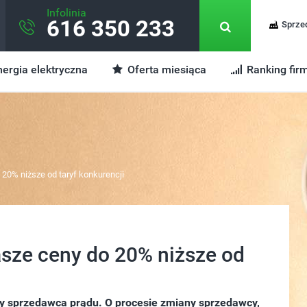
Infolinia
616 350 233
Sprze
ergia elektryczna
Oferta miesiąca
Ranking fir
0% niższe od taryf konkurencji
sze ceny do 20% niższe od
ywny sprzedawca prądu. O procesie zmiany sprzedawcy,