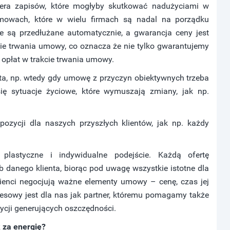
iera zapisów, które mogłyby skutkować nadużyciami w
mowach, które w wielu firmach są nadal na porządku
e są przedłużane automatycznie, a gwarancja ceny jest
ie trwania umowy, co oznacza że nie tylko gwarantujemy
opłat w trakcie trwania umowy.
ta, np. wtedy gdy umowę z przyczyn obiektywnych trzeba
ię sytuacje życiowe, które wymuszają zmiany, jak np.
ozycji dla naszych przyszłych klientów, jak np. każdy
plastyczne i indywidualne podejście. Każdą ofertę
 danego klienta, biorąc pod uwagę wszystkie istotne dla
lienci negocjują ważne elementy umowy – cenę, czas jej
znesowy jest dla nas jak partner, któremu pomagamy także
tycji generujących oszczędności.
 za energię?