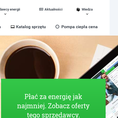
dawcy energii
Aktualności
Wiedza
m
Katalog sprzętu
Pompa ciepła cena
Płać za energię jak
najmniej. Zobacz oferty
tego sprzedawcy.