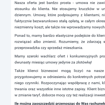
Nasza oferta jest bardzo prosta - umowa nie zaw
stosunku do klienta. Nie stosujemy kruczków w u
dziennym. Umowy, które podpisujemy z klientami, ni
faktycznie bezwarunkowo stałą opłatą, w całym okres
niezmienny koszt, ale także nie wprowadzamy nowych 
Ponad to, mamy bardzo elastyczne podejście do klien
rozwiązać albo zmienić. Rozumiemy, że zdarzają s
przeprowadzka czy sprzedaż mieszkania.
Mamy szeroki wachlarz ofert i konkurencyjnych prop
dwunasty miesiąc umowy jedynie za złotówkę!
Także klienci biznesowi mogą liczyć na nasze 
przygotowujemy w odniesieniu do konkretnych potrzeb
niego czynniki. Rozpoczynając współpracę z nami, k
trwania oraz wszystkie inne istotne zapisy. Klient bi
w zmianie taryf, doborze mocy czy też realizacji inwes
Ile można zaoszczędzić przenosząc do Was rachunek