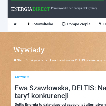
ENERGIA
DIRECT
Porównywarka cen energii elektrycznej
Fotowoltaika
Pompa ciepła
En
Wywiady
Start
Wywiady
Ewa Szawłowska, DELTIS: Nasze ceny do 2
ARTYKUŁ
Ewa Szawłowska, DELTIS: Na
taryf konkurencji
Deltis Energia to działający od sześciu lat alternat