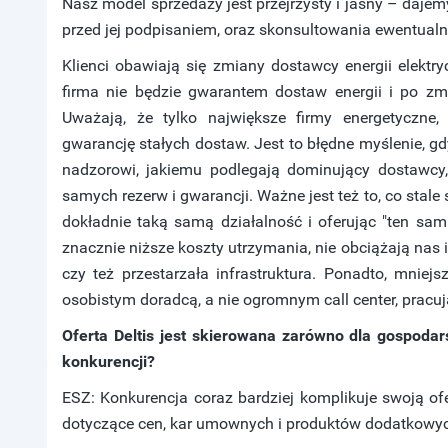
Nasz model sprzedaży jest przejrzysty i jasny – daje
przed jej podpisaniem, oraz skonsultowania ewentualn
Klienci obawiają się zmiany dostawcy energii elektr
firma nie będzie gwarantem dostaw energii i po z
Uważają, że tylko największe firmy energetyczne,
gwarancję stałych dostaw. Jest to błędne myślenie, 
nadzorowi, jakiemu podlegają dominujący dostawcy,
samych rezerw i gwarancji. Ważne jest też to, co sta
dokładnie taką samą działalność i oferując "ten s
znacznie niższe koszty utrzymania, nie obciążają na
czy też przestarzała infrastruktura. Ponadto, mniejs
osobistym doradcą, a nie ogromnym call center, pracu
Oferta Deltis jest skierowana zarówno dla gospodar
konkurencji?
ESZ: Konkurencja coraz bardziej komplikuje swoją ofe
dotyczące cen, kar umownych i produktów dodatkowy