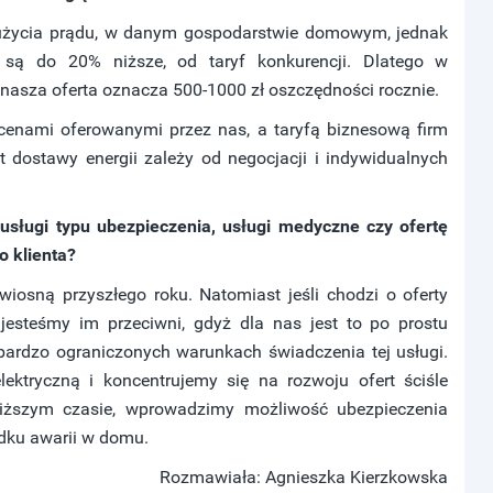
zużycia prądu, w danym gospodarstwie domowym, jednak
są do 20% niższe, od taryf konkurencji. Dlatego w
asza oferta oznacza 500-1000 zł oszczędności rocznie.
cenami oferowanymi przez nas, a taryfą biznesową firm
t dostawy energii zależy od negocjacji i indywidualnych
sługi typu ubezpieczenia, usługi medyczne czy ofertę
o klienta?
wiosną przyszłego roku. Natomiast jeśli chodzi o oferty
esteśmy im przeciwni, gdyż dla nas jest to po prostu
bardzo ograniczonych warunkach świadczenia tej usługi.
ektryczną i koncentrujemy się na rozwoju ofert ściśle
liższym czasie, wprowadzimy możliwość ubezpieczenia
dku awarii w domu.
Rozmawiała: Agnieszka Kierzkowska