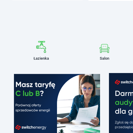
Łazienka
Salon
Dar
audy
dla g
Zgłoś się 
przedsiębio