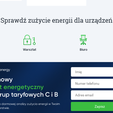
Sprawdź zużycie energii dla urządzeń
Warsztat
Biuro
mowy
t energetyczny
rup taryfowych C i B
do darmowej analizy zużycia energii w Twoim
Zapisz
rstwie.