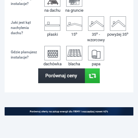
instalacje?
na dachu
na gruncie
Jaki jest kąt
nachylenia
dachu?
o
o
o
płaski
15
35
-
powyżej 35
wzorcowy
Gdzie planujesz
instalacje?
dachówka
blacha
papa