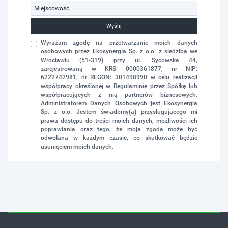
Wyślij
Wyrażam zgodę na przetwarzanie moich danych
osobowych przez Ekosynergia Sp. z o.o. z siedzibą we
Wrocławiu (51-319) przy ul. Sycowska 44,
zarejestrowaną w KRS: 0000361877, nr NIP:
6222742981, nr REGON: 301498990 w celu realizacji
współpracy określonej w Regulaminie przez Spółkę lub
współpracujących z nią partnerów biznesowych.
Administratorem Danych Osobowych jest Ekosynergia
Sp. z o.o. Jestem świadomy(a) przysługującego mi
prawa dostępu do treści moich danych, możliwości ich
poprawiania oraz tego, że moja zgoda może być
odwołana w każdym czasie, co skutkować będzie
usunięciem moich danych.