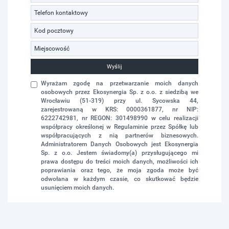
Wyślij
Wyrażam zgodę na przetwarzanie moich danych
osobowych przez Ekosynergia Sp. z o.o. z siedzibą we
Wrocławiu (51-319) przy ul. Sycowska 44,
zarejestrowaną w KRS: 0000361877, nr NIP:
6222742981, nr REGON: 301498990 w celu realizacji
współpracy określonej w Regulaminie przez Spółkę lub
współpracujących z nią partnerów biznesowych.
Administratorem Danych Osobowych jest Ekosynergia
Sp. z o.o. Jestem świadomy(a) przysługującego mi
prawa dostępu do treści moich danych, możliwości ich
poprawiania oraz tego, że moja zgoda może być
odwołana w każdym czasie, co skutkować będzie
usunięciem moich danych.