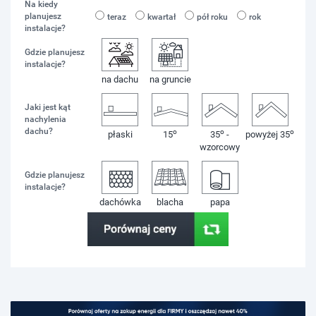
Na kiedy
planujesz
teraz
kwartał
pół roku
rok
instalacje?
Gdzie planujesz
instalacje?
na dachu
na gruncie
Jaki jest kąt
nachylenia
dachu?
o
o
o
płaski
15
35
-
powyżej 35
wzorcowy
Gdzie planujesz
instalacje?
dachówka
blacha
papa