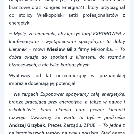
branżowe oraz kongres Energia.21, który przyciągnął
do stolicy Wielkopolski setki profesjonalistów z
energetyki.
–
Myślę, że tendencja, aby łączyć targi EXPOPOWER z
konferencjami i wystąpieniami specjalnymi to dobry
kierunek –
mówi
Wiesław Gil
z firmy Mikronika. –
To
dobra okazja do spotkań z klientami, do rozmów
biznesowych, a nie tylko kurtuazyjnych.
Wystawcy od lat uczestniczący w poznańskiej
imprezie doceniają jej potencjał.
– Na targach Expopower spotykamy całą energetykę,
branżę pracującą przy energetyce, a także w nauce i
szkolnictwie, która określa nam pewne kierunki
rozwoju. Uważamy, że warto tu być – podkreśla
Andrzej Grzybek
, Prezes Zarządu, ZPUE. –
To jedne z
najistotniejszych targów na rynku polskim. Stąd nasza