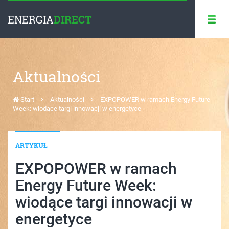
ENERGIA
DIRECT
Aktualności
Start
Aktualności
EXPOPOWER w ramach Energy Future
Week: wiodące targi innowacji w energetyce
ARTYKUŁ
EXPOPOWER w ramach
Energy Future Week:
wiodące targi innowacji w
energetyce