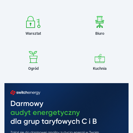
Warsztat
Biuro
Ogród
Kuchnia
Darmowy
audyt energetyczny
dla grup taryfowych C i B
Zgłoś się do darmowej analizy zużycia energii w Twoim