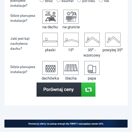
planujesz
teraz
kwartał
pół roku
rok
instalacje?
Gdzie planujesz
instalacje?
na dachu
na gruncie
Jaki jest kąt
nachylenia
dachu?
o
o
o
płaski
15
35
-
powyżej 35
wzorcowy
Gdzie planujesz
instalacje?
dachówka
blacha
papa