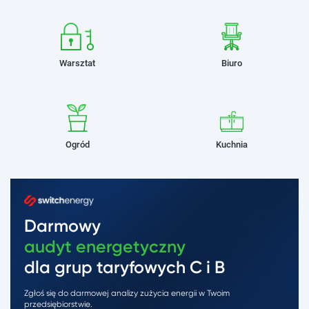
Warsztat
Biuro
Ogród
Kuchnia
Darmowy
audyt energetyczny
dla grup taryfowych C i B
Zgłoś się do darmowej analizy zużycia energii w Twoim
przedsiębiorstwie.