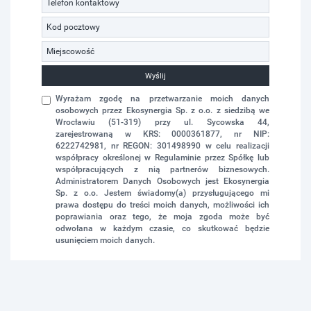
Wyślij
Wyrażam zgodę na przetwarzanie moich danych
osobowych przez Ekosynergia Sp. z o.o. z siedzibą we
Wrocławiu (51-319) przy ul. Sycowska 44,
zarejestrowaną w KRS: 0000361877, nr NIP:
6222742981, nr REGON: 301498990 w celu realizacji
współpracy określonej w Regulaminie przez Spółkę lub
współpracujących z nią partnerów biznesowych.
Administratorem Danych Osobowych jest Ekosynergia
Sp. z o.o. Jestem świadomy(a) przysługującego mi
prawa dostępu do treści moich danych, możliwości ich
poprawiania oraz tego, że moja zgoda może być
odwołana w każdym czasie, co skutkować będzie
usunięciem moich danych.