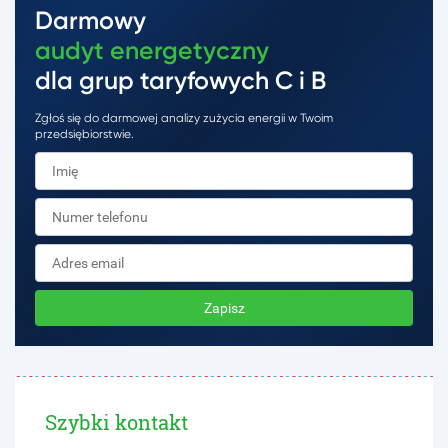
Darmowy
audyt energetyczny
dla grup taryfowych C i B
Zgłoś się do darmowej analizy zużycia energii w Twoim
przedsiębiorstwie.
Zapisz
Szybki kontakt