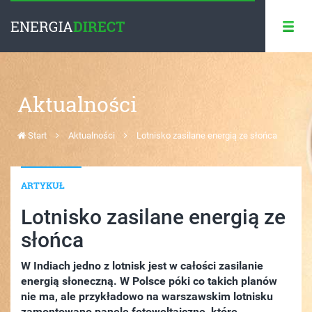
ENERGIA
DIRECT
Aktualności
Start
Aktualności
Lotnisko zasilane energią ze słońca
ARTYKUŁ
Lotnisko zasilane energią ze
słońca
W Indiach jedno z lotnisk jest w całości zasilanie
energią słoneczną. W Polsce póki co takich planów
nie ma, ale przykładowo na warszawskim lotnisku
zamontowano panele fotowoltaiczne, które