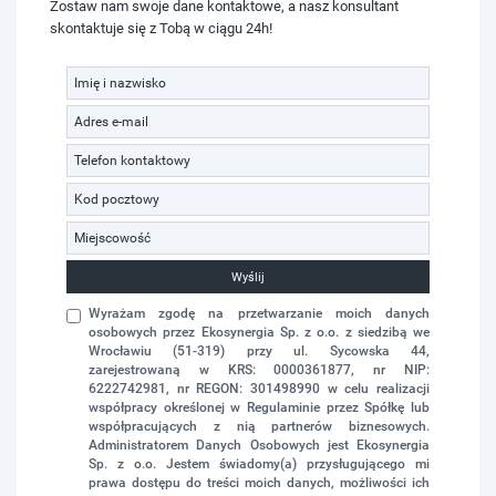
Zostaw nam swoje dane kontaktowe, a nasz konsultant
skontaktuje się z Tobą w ciągu 24h!
Wyślij
Wyrażam zgodę na przetwarzanie moich danych
osobowych przez Ekosynergia Sp. z o.o. z siedzibą we
Wrocławiu (51-319) przy ul. Sycowska 44,
zarejestrowaną w KRS: 0000361877, nr NIP:
6222742981, nr REGON: 301498990 w celu realizacji
współpracy określonej w Regulaminie przez Spółkę lub
współpracujących z nią partnerów biznesowych.
Administratorem Danych Osobowych jest Ekosynergia
Sp. z o.o. Jestem świadomy(a) przysługującego mi
prawa dostępu do treści moich danych, możliwości ich