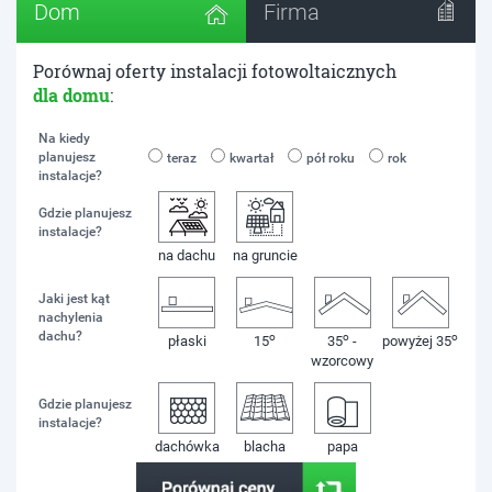
Dom
Firma
Porównaj oferty instalacji fotowoltaicznych
dla domu
:
Na kiedy
planujesz
teraz
kwartał
pół roku
rok
instalacje?
Gdzie planujesz
instalacje?
na dachu
na gruncie
Jaki jest kąt
nachylenia
dachu?
o
o
o
płaski
15
35
-
powyżej 35
wzorcowy
Gdzie planujesz
instalacje?
dachówka
blacha
papa