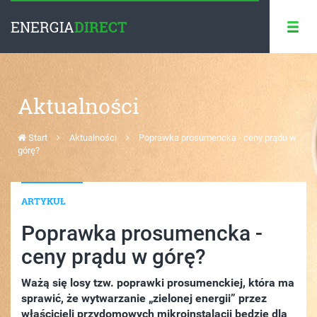
ENERGIA
DIRECT
Aktualności
Start
Aktualności
Poprawka prosumencka - ceny prądu w
górę?
ARTYKUŁ
Poprawka prosumencka -
ceny prądu w górę?
Ważą się losy tzw. poprawki prosumenckiej, która ma
sprawić, że wytwarzanie „zielonej energii” przez
właścicieli przydomowych mikroinstalacji będzie dla