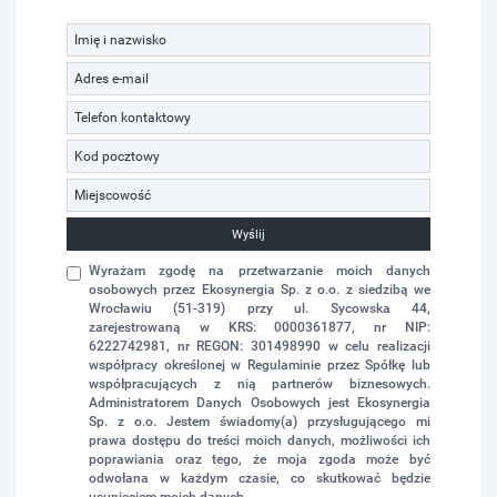
Wyślij
Wyrażam zgodę na przetwarzanie moich danych
osobowych przez Ekosynergia Sp. z o.o. z siedzibą we
Wrocławiu (51-319) przy ul. Sycowska 44,
zarejestrowaną w KRS: 0000361877, nr NIP:
6222742981, nr REGON: 301498990 w celu realizacji
współpracy określonej w Regulaminie przez Spółkę lub
współpracujących z nią partnerów biznesowych.
Administratorem Danych Osobowych jest Ekosynergia
Sp. z o.o. Jestem świadomy(a) przysługującego mi
prawa dostępu do treści moich danych, możliwości ich
poprawiania oraz tego, że moja zgoda może być
odwołana w każdym czasie, co skutkować będzie