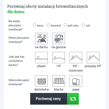
Porównaj oferty instalacji fotowoltaicznych
dla domu
:
Na kiedy
planujesz
teraz
kwartał
pół roku
rok
instalacje?
Gdzie planujesz
instalacje?
na dachu
na gruncie
Jaki jest kąt
nachylenia
dachu?
o
o
o
płaski
15
35
-
powyżej 35
wzorcowy
Gdzie planujesz
instalacje?
dachówka
blacha
papa