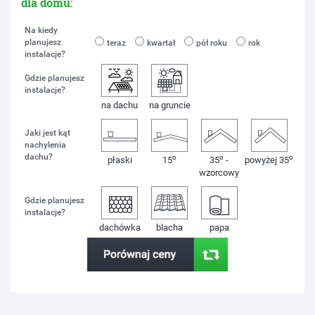
dla domu
:
Na kiedy
planujesz
teraz
kwartał
pół roku
rok
instalacje?
Gdzie planujesz
instalacje?
na dachu
na gruncie
Jaki jest kąt
nachylenia
dachu?
o
o
o
płaski
15
35
-
powyżej 35
wzorcowy
Gdzie planujesz
instalacje?
dachówka
blacha
papa