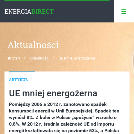
ENERGIA
DIRECT
Aktualności
Start
Aktualności
UE mniej energożerna
ARTYKUŁ
UE mniej energożerna
Pomiędzy 2006 a 2012 r. zanotowano spadek
konsumpcji energii w Unii Europejskiej. Spadek ten
wyniósł 8%. Z kolei w Polsce „spożycie” wzrosło o
0,8%. W 2012 r. średnia zależność UE od importu
energii kształtowała się na poziomie 53%, a Polska