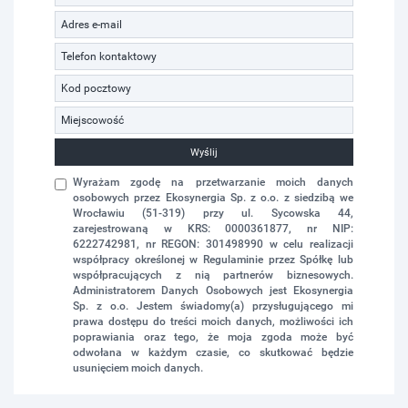
Wyślij
Wyrażam zgodę na przetwarzanie moich danych
osobowych przez Ekosynergia Sp. z o.o. z siedzibą we
Wrocławiu (51-319) przy ul. Sycowska 44,
zarejestrowaną w KRS: 0000361877, nr NIP:
6222742981, nr REGON: 301498990 w celu realizacji
współpracy określonej w Regulaminie przez Spółkę lub
współpracujących z nią partnerów biznesowych.
Administratorem Danych Osobowych jest Ekosynergia
Sp. z o.o. Jestem świadomy(a) przysługującego mi
prawa dostępu do treści moich danych, możliwości ich
poprawiania oraz tego, że moja zgoda może być
odwołana w każdym czasie, co skutkować będzie
usunięciem moich danych.