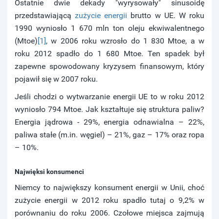
Ostatnie dwie dekady "wyrysowały" sinusoidę
przedstawiającą
zużycie energii
brutto w UE. W roku
1990 wyniosło 1 670 mln ton oleju ekwiwalentnego
(Mtoe)
[1]
, w 2006 roku wzrosło do 1 830 Mtoe, a w
roku 2012 spadło do 1 680 Mtoe. Ten spadek był
zapewne spowodowany kryzysem finansowym, który
pojawił się w 2007 roku.
Jeśli chodzi o wytwarzanie energii UE to w roku 2012
wyniosło 794 Mtoe. Jak kształtuje się struktura paliw?
Energia jądrowa - 29%, energia odnawialna – 22%,
paliwa stałe (m.in. węgiel) – 21%, gaz – 17% oraz ropa
– 10%.
Najwięksi konsumenci
Niemcy to największy konsument energii w Unii, choć
zużycie energii w 2012 roku spadło tutaj o 9,2% w
porównaniu do roku 2006. Czołowe miejsca zajmują