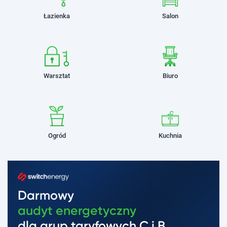
Łazienka
Salon
Warsztat
Biuro
Ogród
Kuchnia
Darmowy
audyt energetyczny
dla grup taryfowych C i B