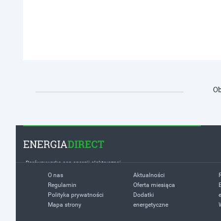
Ob
ENERGIA
DIRECT
Porównywarka cen energii elektrycznej
O nas
Aktualności
Regulamin
Oferta miesiąca
Polityka prywatności
Dodatki
Mapa strony
energetyczne