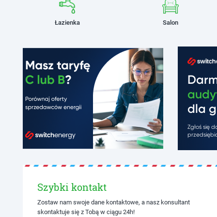
Łazienka
Salon
Dar
audy
dla g
Zgłoś się 
przedsiębio
Szybki kontakt
Zostaw nam swoje dane kontaktowe, a nasz konsultant
skontaktuje się z Tobą w ciągu 24h!