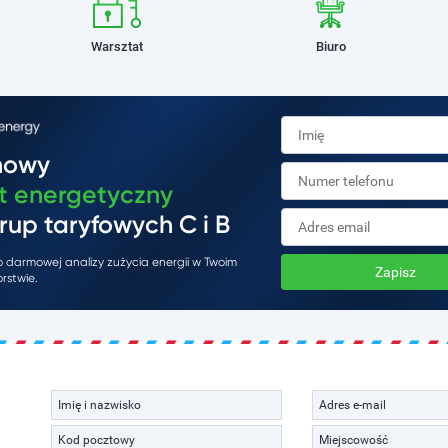
Warsztat
Biuro
mowy
t energetyczny
rup taryfowych C i B
do darmowej analizy zużycia energii w Twoim
Zapisz
rstwie.