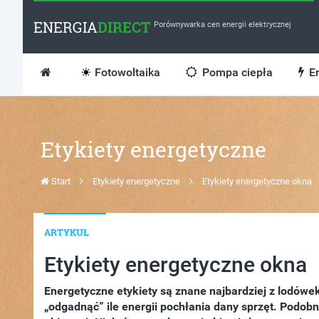
ENERGIA
DIRECT
Porównywarka cen energii elektrycznej
Fotowoltaika
Pompa ciepła
En
Etykiety energetyczne
Start
Etykiety energetyczne
Etykiety energetyczne okna
ARTYKUŁ
Etykiety energetyczne okna
Energetyczne etykiety są znane najbardziej z lodów
„odgadnąć” ile energii pochłania dany sprzęt. Podo