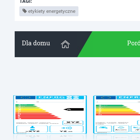
TAGI:
etykiety energetyczne
Dla domu
Poró