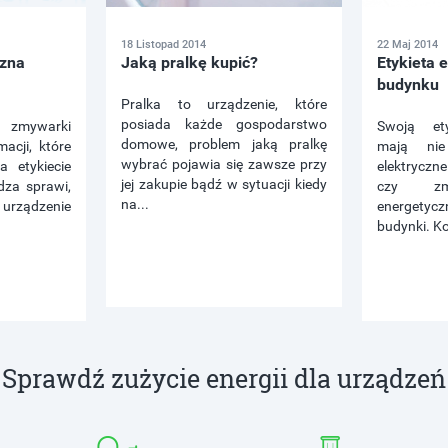
18 Listopad 2014
22 Maj 2014
czna
Jaką pralkę kupić?
Etykieta 
budynku
Pralka to urządzenie, które
posiada każde gospodarstwo
zmywarki
Swoją ety
domowe, problem jaką pralkę
macji, które
mają nie
wybrać pojawia się zawsze przy
 etykiecie
elektryczne
jej zakupie bądź w sytuacji kiedy
dza sprawi,
czy zmy
na...
ądzenie
energetyc
budynki. Ko
Sprawdź zużycie energii dla urządzeń