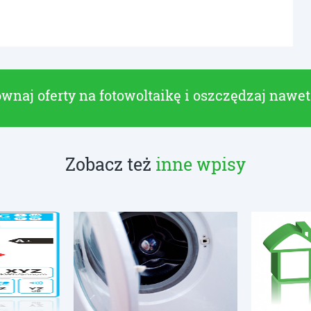
wnaj oferty na fotowoltaikę i oszczędzaj nawe
Zobacz też
inne wpisy