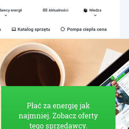
dawcy energii
Aktualności
Wiedza
m
Katalog sprzętu
Pompa ciepła cena
Płać za energię jak
najmniej. Zobacz oferty
tego sprzedawcy.