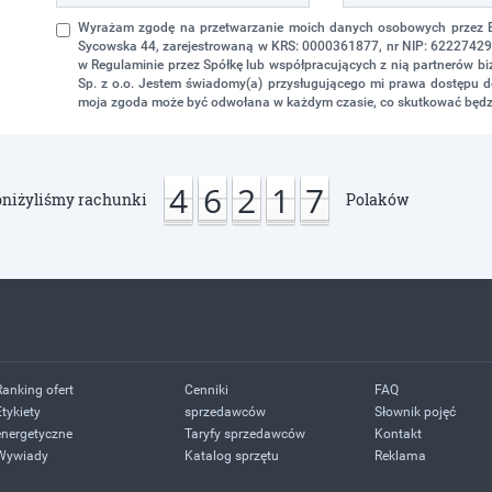
Wyrażam zgodę na przetwarzanie moich danych osobowych przez Eko
Sycowska 44, zarejestrowaną w KRS: 0000361877, nr NIP: 622274298
w Regulaminie przez Spółkę lub współpracujących z nią partnerów 
Sp. z o.o. Jestem świadomy(a) przysługującego mi prawa dostępu do
moja zgoda może być odwołana w każdym czasie, co skutkować będz
4
6
2
1
7
niżyliśmy rachunki
Polaków
Ranking ofert
Cenniki
FAQ
Etykiety
sprzedawców
Słownik pojęć
energetyczne
Taryfy sprzedawców
Kontakt
Wywiady
Katalog sprzętu
Reklama