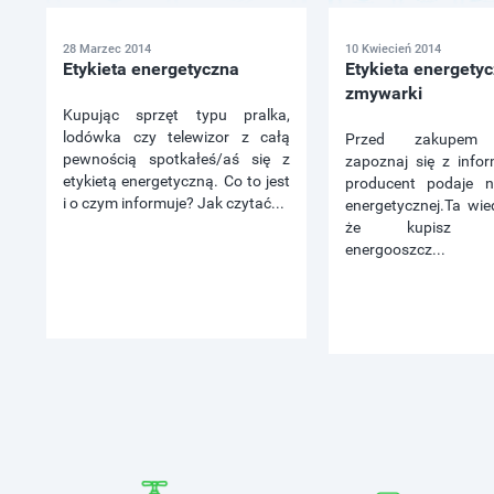
28 Marzec 2014
10 Kwiecień 2014
Etykieta energetyczna
Etykieta energety
zmywarki
Kupując sprzęt typu pralka,
lodówka czy telewizor z całą
Przed zakupem 
pewnością spotkałeś/aś się z
zapoznaj się z infor
etykietą energetyczną. Co to jest
producent podaje na
i o czym informuje? Jak czytać...
energetycznej.Ta wie
że kupisz urz
energooszcz...