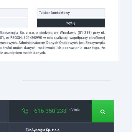
Wyślij
synergia Sp. z o.o. z siedzibą we Wrocławiu (51-319) przy ul.
1, nr REGON: 301498990 w celu realizacji współpracy określonej
biznesowych. Administratorem Danych Osobowych jest Ekosynergia
 treści moich danych, możliwości ich poprawiania oraz tego, że
ie usunięciem moich danych.
616 350 233
Infolinia
EkoSynergia Sp. z o.o.