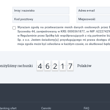
Wyrażam zgodę na przetwarzanie moich danych osobowych przez Eko
Sycowska 44, zarejestrowaną w KRS: 0000361877, nr NIP: 622274298
w Regulaminie przez Spółkę lub współpracujących z nią partnerów 
Sp. z o.o. Jestem świadomy(a) przysługującego mi prawa dostępu do
moja zgoda może być odwołana w każdym czasie, co skutkować będz
4
6
2
1
7
niżyliśmy rachunki
Polaków
Ranking ofert
Cenniki
FAQ