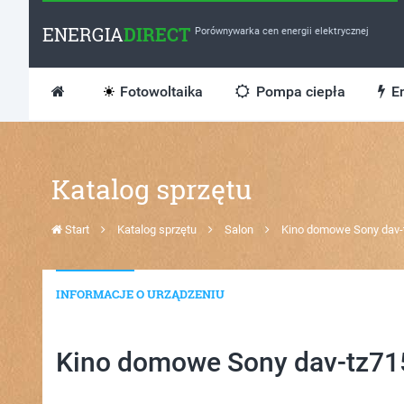
ENERGIA
DIRECT
Porównywarka cen energii elektrycznej
Fotowoltaika
Pompa ciepła
En
Katalog sprzętu
Start
Katalog sprzętu
Salon
Kino domowe Sony dav-
INFORMACJE O URZĄDZENIU
Kino domowe Sony dav-tz71