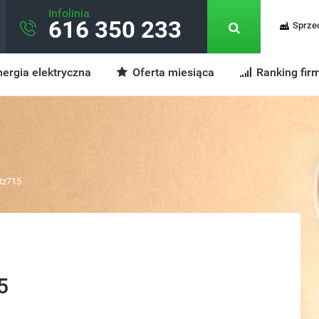
Infolinia
616 350 233
Sprze
ergia elektryczna
Oferta miesiąca
Ranking fir
tz715
5