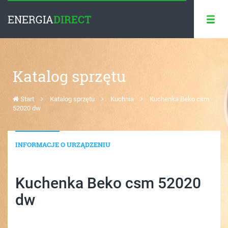
ENERGIA
DIRECT
Katalog sprzętu
Start
Katalog sprzętu
Kuchnia
Kuchenka Beko csm
52020 dw
INFORMACJE O URZĄDZENIU
Kuchenka Beko csm 52020
dw