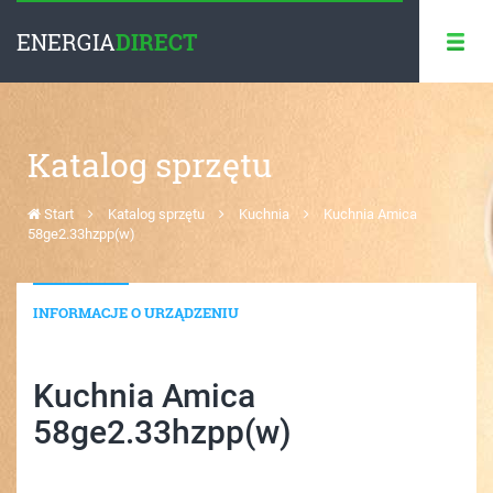
ENERGIA
DIRECT
Katalog sprzętu
Start
Katalog sprzętu
Kuchnia
Kuchnia Amica
58ge2.33hzpp(w)
INFORMACJE O URZĄDZENIU
Kuchnia Amica
58ge2.33hzpp(w)