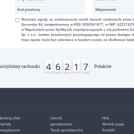
Wyrażam zgodę na przetwarzanie moich danych osobowych przez Eko
Sycowska 44, zarejestrowaną w KRS: 0000361877, nr NIP: 622274298
w Regulaminie przez Spółkę lub współpracujących z nią partnerów 
Sp. z o.o. Jestem świadomy(a) przysługującego mi prawa dostępu do
moja zgoda może być odwołana w każdym czasie, co skutkować będz
4
6
2
1
7
niżyliśmy rachunki
Polaków
Ranking ofert
Cenniki
FAQ
Etykiety
sprzedawców
Słownik pojęć
energetyczne
Taryfy sprzedawców
Kontakt