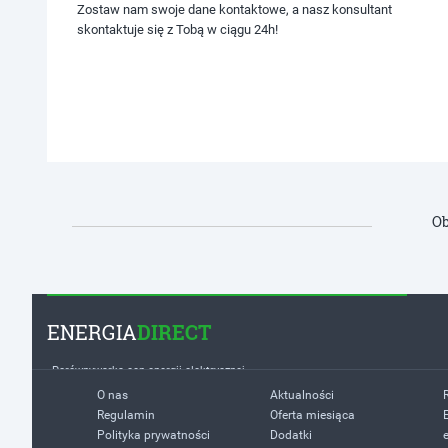
Zostaw nam swoje dane kontaktowe, a nasz konsultant
skontaktuje się z Tobą w ciągu 24h!
Ob
ENERGIA
DIRECT
Porównywarka cen energii elektrycznej
O nas
Aktualności
Regulamin
Oferta miesiąca
Polityka prywatności
Dodatki