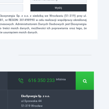
Wyślij
synergia Sp. z o.o. z siedzibą we Wrocławiu (51-319) przy ul.
1, nr REGON: 301498990 w celu realizacji współpracy określonej
biznesowych. Administratorem Danych Osobowych jest Ekosynergia
 treści moich danych, możliwości ich poprawiania oraz tego, że
ie usunięciem moich danych.
616 350 233
Infolinia
EkoSynergia Sp. z o.o.
ul.Sycowska 44
51-319 Wrocław