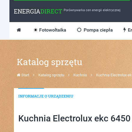
ENERGIA
DIRECT
Porównywarka cen energii elektrycznej
Fotowoltaika
Pompa ciepła
En
Katalog sprzętu
Start
Katalog sprzętu
Kuchnia
Kuchnia Electrolux e
INFORMACJE O URZĄDZENIU
Kuchnia Electrolux ekc 6450