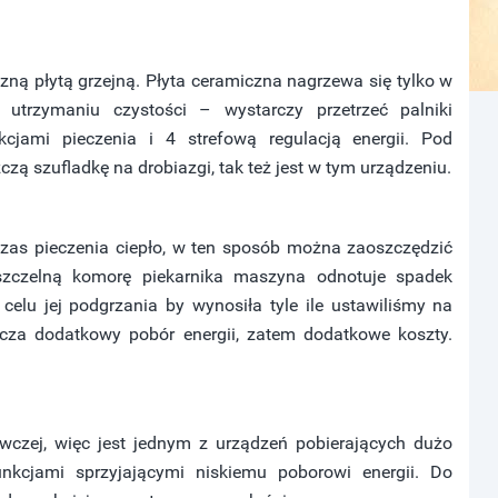
ną płytą grzejną. Płyta ceramiczna nagrzewa się tylko w
 utrzymaniu czystości – wystarczy przetrzeć palniki
kcjami pieczenia i 4 strefową regulacją energii. Pod
zą szufladkę na drobiazgi, tak też jest w tym urządzeniu.
zas pieczenia ciepło, w ten sposób można zaoszczędzić
ieszczelną komorę piekarnika maszyna odnotuje spadek
elu jej podgrzania by wynosiła tyle ile ustawiliśmy na
acza dodatkowy pobór energii, zatem dodatkowe koszty.
wczej, więc jest jednym z urządzeń pobierających dużo
unkcjami sprzyjającymi niskiemu poborowi energii. Do