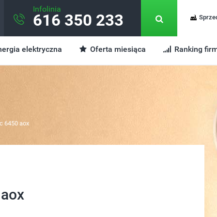
Infolinia
616 350 233
Sprze
ergia elektryczna
Oferta miesiąca
Ranking fir
kc 6450 aox
 aox