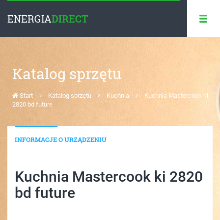
ENERGIA
DIRECT
Katalog sprzętu
Start
Katalog sprzętu
Kuchnia
Kuchnia Mastercook ki
2820 bd future
INFORMACJE O URZĄDZENIU
Kuchnia Mastercook ki 2820
bd future