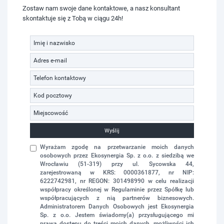
Zostaw nam swoje dane kontaktowe, a nasz konsultant
skontaktuje się z Tobą w ciągu 24h!
Wyślij
Wyrażam zgodę na przetwarzanie moich danych
osobowych przez Ekosynergia Sp. z o.o. z siedzibą we
Wrocławiu (51-319) przy ul. Sycowska 44,
zarejestrowaną w KRS: 0000361877, nr NIP:
6222742981, nr REGON: 301498990 w celu realizacji
współpracy określonej w Regulaminie przez Spółkę lub
współpracujących z nią partnerów biznesowych.
Administratorem Danych Osobowych jest Ekosynergia
Sp. z o.o. Jestem świadomy(a) przysługującego mi
prawa dostępu do treści moich danych, możliwości ich