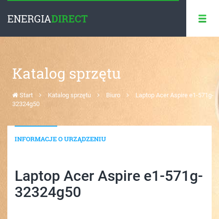
ENERGIA
DIRECT
Katalog sprzętu
Start
Katalog sprzętu
Biuro
Laptop Acer Aspire e1-571g-
32324g50
INFORMACJE O URZĄDZENIU
Laptop Acer Aspire e1-571g-
32324g50