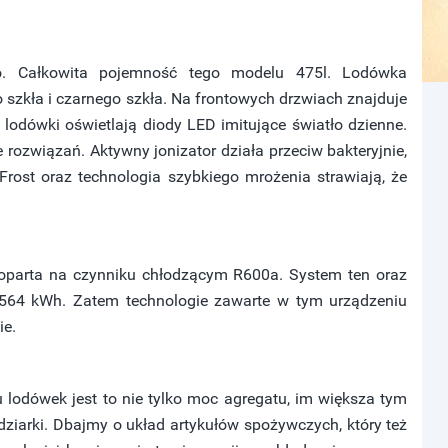
ko. Całkowita pojemność tego modelu 475l. Lodówka
 szkła i czarnego szkła. Na frontowych drzwiach znajduje
e lodówki oświetlają diody LED imitujące światło dzienne.
 rozwiązań. Aktywny jonizator działa przeciw bakteryjnie,
rost oraz technologia szybkiego mrożenia strawiają, że
 oparta na czynniku chłodzącym R600a. System ten oraz
,564 kWh. Zatem technologie zawarte w tym urządzeniu
ie.
 lodówek jest to nie tylko moc agregatu, im większa tym
dziarki. Dbajmy o układ artykułów spożywczych, który też