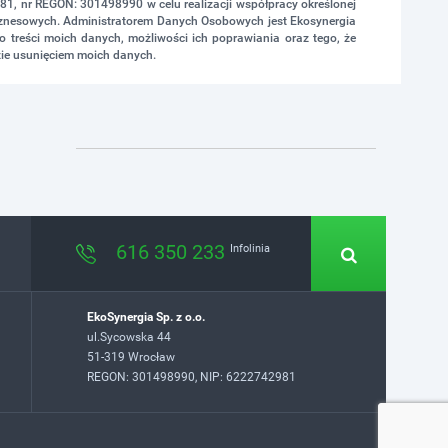
1, nr REGON: 301498990 w celu realizacji współpracy określonej
biznesowych. Administratorem Danych Osobowych jest Ekosynergia
 treści moich danych, możliwości ich poprawiania oraz tego, że
ie usunięciem moich danych.
616 350 233
Infolinia
EkoSynergia Sp. z o.o.
ul.Sycowska 44
51-319 Wrocław
REGON: 301498990, NIP: 6222742981