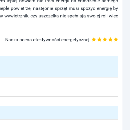
ym lepiej bowiem nie traci energii na chłodzenie samego
epłe powietrze, następnie sprzęt musi spożyć energię by
y wywietrznik, czy uszczelka nie spełniają swojej roli więc
Nasza ocena efektywności energetycznej: