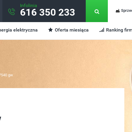
Infolinia
616 350 233
Sprze
ergia elektryczna
Oferta miesiąca
Ranking fir
7540 gw
w