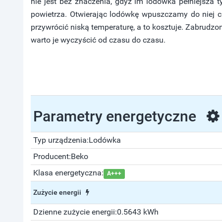
nie jest bez znaczenia, gdyż im lodówka pełniejsza t
powietrza. Otwierając lodówkę wpuszczamy do niej ci
przywrócić niską temperaturę, a to kosztuje. Zabrudzon
warto je wyczyścić od czasu do czasu.
Parametry energetyczne
Typ urządzenia:
Lodówka
Producent:
Beko
Klasa energetyczna:
A+++
Zużycie energii
Dzienne zużycie energii:
0.5643 kWh