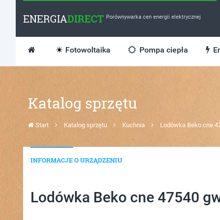
ENERGIA
DIRECT
Porównywarka cen energii elektrycznej
Fotowoltaika
Pompa ciepła
En
Katalog sprzętu
Start
Katalog sprzętu
Kuchnia
Lodówka Beko cne 4
INFORMACJE O URZĄDZENIU
Lodówka Beko cne 47540 g