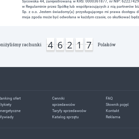
Sycowska 44, zarejestrowaną w KRS: 0000361877, nr NIP: 622274298
w Regulaminie przez Spółkę lub współpracujących z nią partnerów 
Sp. z o.o. Jestem świadomy(a) przysługującego mi prawa dostępu do
moja zgoda może być odwołana w każdym czasie, co skutkować będz
4
6
2
1
7
niżyliśmy rachunki
Polaków
Ranking ofert
Cenniki
FAQ
Etykiety
sprzedawców
Słownik pojęć
energetyczne
Taryfy sprzedawców
Kontakt
Wywiady
Katalog sprzętu
Reklama