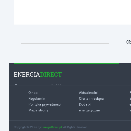
Ob
ENERGIA
DIRECT
Porównywarka cen energii elektrycznej
O nas
Aktualności
Regulamin
Oferta miesiąca
Polityka prywatności
Dodatki
Mapa strony
energetyczne
Copyright © 2026 by
EnergiaDirect.pl
. All Rights Reserved.