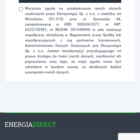
Wyrażam zgodę na przetwarzanie moich danych
osobowych przez Ekosynergia Sp. z o.o. z siedzibą we
Wrocławiu (51-319) przy ul. Sycowska 44,
zarejestrowaną w KRS: 0000361877, nr NIP:
6222742981, nr REGON: 301498990 w celu realizacji
współpracy określonej w Regulaminie przez Spółkę lub
współpracujących z nią partnerów biznesowych.
Administratorem Danych Osobowych jest Ekosynergia
Sp. z o.o. Jestem świadomy(a) przysługującego mi
prawa dostępu do treści moich danych, możliwości ich
poprawiania oraz tego, że moja zgoda może być
odwołana w każdym czasie, co skutkować będzie
usunięciem moich danych.
ENERGIA
DIRECT