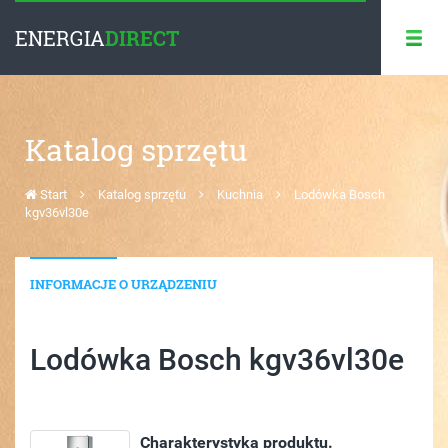
ENERGIA
DIRECT
Katalog sprzętu
Start
Katalog sprzętu
Kuchnia
Lodówka Bosch
kgv36vl30e
INFORMACJE O URZĄDZENIU
Lodówka Bosch kgv36vl30e
Charakterystyka produktu.