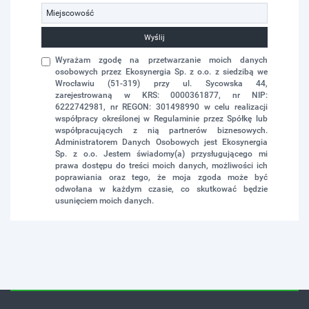
Wyślij
Wyrażam zgodę na przetwarzanie moich danych
osobowych przez Ekosynergia Sp. z o.o. z siedzibą we
Wrocławiu (51-319) przy ul. Sycowska 44,
zarejestrowaną w KRS: 0000361877, nr NIP:
6222742981, nr REGON: 301498990 w celu realizacji
współpracy określonej w Regulaminie przez Spółkę lub
współpracujących z nią partnerów biznesowych.
Administratorem Danych Osobowych jest Ekosynergia
Sp. z o.o. Jestem świadomy(a) przysługującego mi
prawa dostępu do treści moich danych, możliwości ich
poprawiania oraz tego, że moja zgoda może być
odwołana w każdym czasie, co skutkować będzie
usunięciem moich danych.