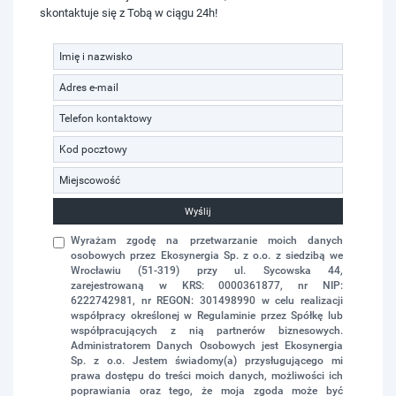
skontaktuje się z Tobą w ciągu 24h!
Wyślij
Wyrażam zgodę na przetwarzanie moich danych
osobowych przez Ekosynergia Sp. z o.o. z siedzibą we
Wrocławiu (51-319) przy ul. Sycowska 44,
zarejestrowaną w KRS: 0000361877, nr NIP:
6222742981, nr REGON: 301498990 w celu realizacji
współpracy określonej w Regulaminie przez Spółkę lub
współpracujących z nią partnerów biznesowych.
Administratorem Danych Osobowych jest Ekosynergia
Sp. z o.o. Jestem świadomy(a) przysługującego mi
prawa dostępu do treści moich danych, możliwości ich
poprawiania oraz tego, że moja zgoda może być