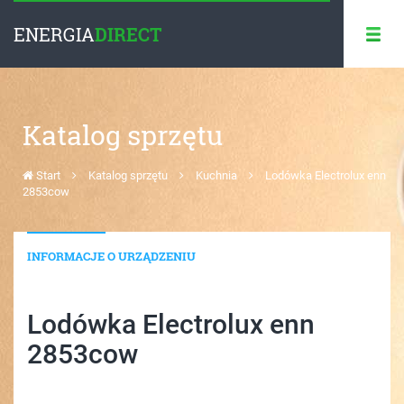
ENERGIA
DIRECT
Katalog sprzętu
Start
Katalog sprzętu
Kuchnia
Lodówka Electrolux enn
2853cow
INFORMACJE O URZĄDZENIU
Lodówka Electrolux enn
2853cow