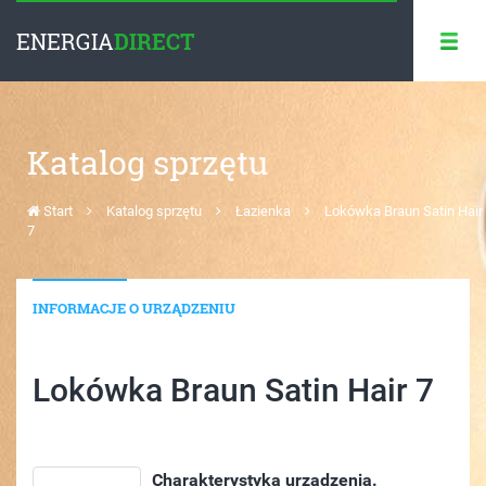
ENERGIA
DIRECT
Katalog sprzętu
Start
Katalog sprzętu
Łazienka
Lokówka Braun Satin Hair
7
INFORMACJE O URZĄDZENIU
Lokówka Braun Satin Hair 7
Charakterystyka urządzenia.