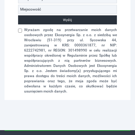
Wyślij
Wyrażam zgodę na przetwarzanie moich danych
osobowych przez Ekosynergia Sp. z o.o. z siedzibą we
Wrocławiu (51-319) przy ul. Sycowska 44,
zarejestrowaną w KRS: 0000361877, nr NIP:
6222742981, nr REGON: 301498990 w celu realizacji
współpracy określonej w Regulaminie przez Spółkę lub
współpracujących z nią partnerów biznesowych.
Administratorem Danych Osobowych jest Ekosynergia
Sp. z o.o. Jestem świadomy(a) przysługującego mi
prawa dostępu do treści moich danych, możliwości ich
poprawiania oraz tego, że moja zgoda może być
odwołana w każdym czasie, co skutkować będzie
usunięciem moich danych.