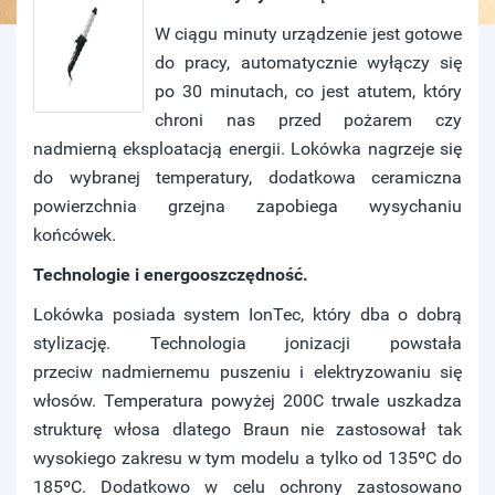
W ciągu minuty urządzenie jest gotowe
do pracy, automatycznie wyłączy się
po 30 minutach, co jest atutem, który
chroni nas przed pożarem czy
nadmierną eksploatacją energii. Lokówka nagrzeje się
do wybranej temperatury, dodatkowa ceramiczna
powierzchnia grzejna zapobiega wysychaniu
końcówek.
Technologie i energooszczędność.
Lokówka posiada system IonTec, który dba o dobrą
stylizację. Technologia jonizacji powstała
przeciw nadmiernemu puszeniu i elektryzowaniu się
włosów. Temperatura powyżej 200C trwale uszkadza
strukturę włosa dlatego Braun nie zastosował tak
wysokiego zakresu w tym modelu a tylko od 135
º
C do
185
º
C. Dodatkowo w celu ochrony zastosowano