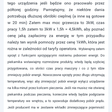
tego urządzenia jeśli będzie ono pracowało przez
półtorej godziny. Pamiętajmy, że niektóre dania
potrzebują dłuższej obróbki cieplnej (a inne są gotowe
w 20 min) Zatem max moc grzewcza to 3kW, czas
pracy 1,5h zatem to 3kW x 1,5h = 4,5kWh, aby poznać
cenę jaką zapłacimy za energię w tym przypadku
należy ten wynik pomnoży przez cenę 1kWh, która jest
rożna w zależności od taryfy operatora.
Wybierajmy zatem
sprzęt z funkcjami sprzyjającymi niskiemu poborowi energii. Do
piekarnika wstawiajmy rozmrożone produkty, wtedy będą szybciej
przygotowana, co skróci czas pracy maszyny i co z tym idzie
zmniejszy pobór energii. Nowoczesne sprzęty przez długo utrzymują
temperaturę, więc aby zmniejszyć pobór energii wyłącz urządzenie
na kilka minut przez końcem pieczenia. Jeśli nie musisz nie otwieraj
piekarnika podczas pieczenia, konieczne wtedy będzie podgrzanie
temperatury we wnętrzu, a to spowoduje dodatkowy pobór prądu.
Jeśli producent ma w zestawie wkładki zmniejszające pojemność