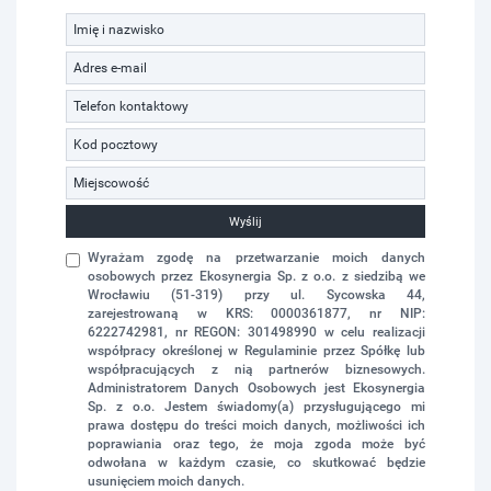
Wyślij
Wyrażam zgodę na przetwarzanie moich danych
osobowych przez Ekosynergia Sp. z o.o. z siedzibą we
Wrocławiu (51-319) przy ul. Sycowska 44,
zarejestrowaną w KRS: 0000361877, nr NIP:
6222742981, nr REGON: 301498990 w celu realizacji
współpracy określonej w Regulaminie przez Spółkę lub
współpracujących z nią partnerów biznesowych.
Administratorem Danych Osobowych jest Ekosynergia
Sp. z o.o. Jestem świadomy(a) przysługującego mi
prawa dostępu do treści moich danych, możliwości ich
poprawiania oraz tego, że moja zgoda może być
odwołana w każdym czasie, co skutkować będzie
usunięciem moich danych.