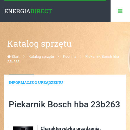
ENERGIA
DIRECT
Katalog sprzętu
Start
Katalog sprzętu
Kuchnia
Piekarnik Bosch hba
23b263
INFORMACJE O URZĄDZENIU
Piekarnik Bosch hba 23b263
C
harakterystyka urządzenia.