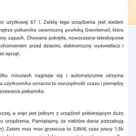
ci użytkowej 67 l. Zaletą tego urządzenia jest siedem
nętrze piekarnika ceramiczną powłoką Granitemail, która
jemny zapach. Chowane pokrętła, nowoczesne teleskopowe
uchomieniem przed dziecmi, elektroniczny wyświetlacz i
en sprzęt.
ilku minutach nagrzeje się i automatycznie utrzyma
a użytkownika oznacza to oszczędność czasu i pieniędzy
grzewania piekarnika.
czej, a więc jest jednym z urządzeń pobierającym dużo
o urządzenia. Pamiętajmy, że niektóre dania potrzebują
min) Zatem max moc grzewcza to 2,8kW, czas pracy 1,5h