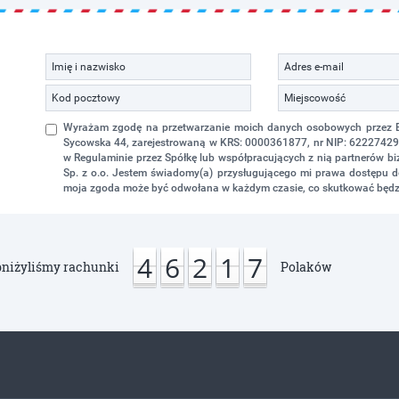
Wyrażam zgodę na przetwarzanie moich danych osobowych przez Eko
Sycowska 44, zarejestrowaną w KRS: 0000361877, nr NIP: 622274298
w Regulaminie przez Spółkę lub współpracujących z nią partnerów 
Sp. z o.o. Jestem świadomy(a) przysługującego mi prawa dostępu do
moja zgoda może być odwołana w każdym czasie, co skutkować będz
4
6
2
1
7
niżyliśmy rachunki
Polaków