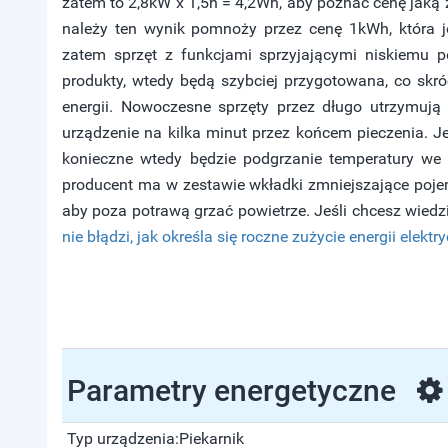
zatem to 2,8kW x 1,5h = 4,2Wh, aby poznać cenę jaką 
należy ten wynik pomnoży przez cenę 1kWh, która je
zatem sprzęt z funkcjami sprzyjającymi niskiemu p
produkty, wtedy będą szybciej przygotowana, co skró
energii. Nowoczesne sprzęty przez długo utrzymują 
urządzenie na kilka minut przez końcem pieczenia. Jeś
konieczne wtedy będzie podgrzanie temperatury we 
producent ma w zestawie wkładki zmniejszające pojemn
aby poza potrawą grzać powietrze. Jeśli chcesz wiedzi
nie błądzi, jak określa się roczne zużycie energii elektr
Parametry energetyczne
Typ urządzenia:
Piekarnik