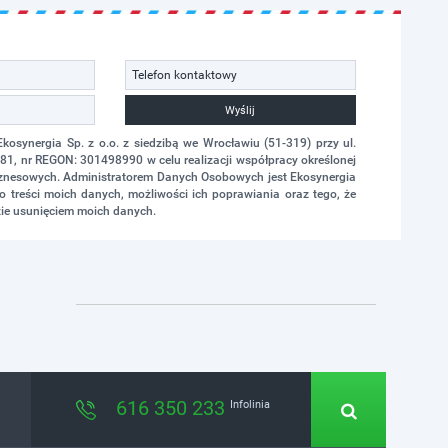
Wyślij
synergia Sp. z o.o. z siedzibą we Wrocławiu (51-319) przy ul.
1, nr REGON: 301498990 w celu realizacji współpracy określonej
biznesowych. Administratorem Danych Osobowych jest Ekosynergia
 treści moich danych, możliwości ich poprawiania oraz tego, że
ie usunięciem moich danych.
616 350 233
Infolinia