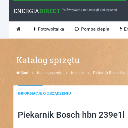
ENERGIA
DIRECT
Porównywarka cen energii elektrycznej
Fotowoltaika
Pompa ciepła
En
Katalog sprzętu
Start
Katalog sprzętu
Kuchnia
Piekarnik Bosch hbn 
INFORMACJE O URZĄDZENIU
Piekarnik Bosch hbn 239e1l