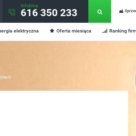
Infolinia
616 350 233
Sprze
ergia elektryczna
Oferta miesiąca
Ranking fir
239e1l