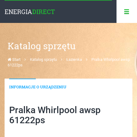
ENERGIA
DIRECT
Katalog sprzętu
Start
Katalog sprzętu
Łazienka
Pralka Whirlpool awsp
61222ps
INFORMACJE O URZĄDZENIU
Pralka Whirlpool awsp
61222ps