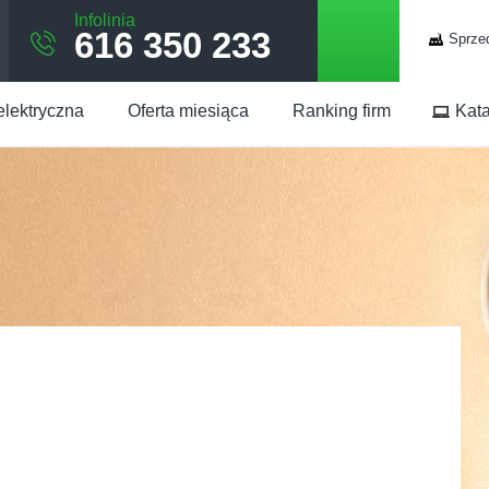
Infolinia
616 350 233
Sprze
elektryczna
Oferta miesiąca
Ranking firm
Kata