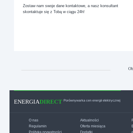
Zostaw nam swoje dane kontaktowe, a nasz konsultant
skontaktuje się z Tobą w ciągu 24h!
Ob
ENERGIA
DIRECT
Porównywarka cen energii elektrycznej
O nas
Aktualności
Regulamin
Oferta miesiąca
Polityka prywatności
Dodatki