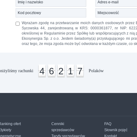
Wyrażam zgodę na przetwarzanie moich danych osobowych przez Eko
Sycowska 44, zarejestrowaną w KRS: 0000361877, nr NIP: 6222
określonej w Regulaminie przez Spółkę lub współpracujących z nią
Ekosynergia Sp. z o.o. Jestem świadomy(a) przysługującego mi pra
oraz tego, że moja zgoda może być odwołana w każdym czasie, co s
4
6
2
1
7
niżyliśmy rachunki
Polaków
Ranking ofert
Cenniki
FAQ
Etykiety
sprzedawców
Słownik pojęć
energetyczne
Taryfy sprzedawców
Kontakt