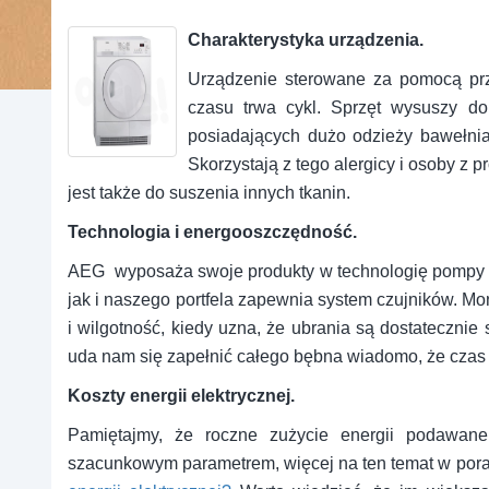
Charakterystyka urządzenia.
Urządzenie sterowane za pomocą przy
czasu trwa cykl. Sprzęt wysuszy d
posiadających dużo odzieży bawełnia
Skorzystają z tego alergicy i osoby z
jest także do suszenia innych tkanin.
Technologia i energooszczędność.
AEG wyposaża swoje produkty w technologię pompy ci
jak i naszego portfela zapewnia system czujników. Mo
i wilgotność, kiedy uzna, że ubrania są dostateczni
uda nam się zapełnić całego bębna wiadomo, że czas p
Koszty energii elektrycznej.
Pamiętajmy, że roczne zużycie energii podawane 
szacunkowym parametrem, więcej na ten temat w por