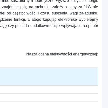
moc suszarki tym teoretyczne wyższe zużycie energii.
ę znajdującą się na rachunku zależy o ceny za 1kW ale
ej od częstotliwości i czasu suszenia, wagi załadunku,
dzenie funkcji. Dlatego kupując elektronikę wybierajmy
wagę czy posiada dodatkowe opcje wpływające na pobór
Nasza ocena efektywności energetycznej: