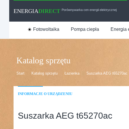
ENERGIA
DIRECT
Porównywarka cen energii elektrycznej
Fotowoltaika
Pompa ciepła
Energia 
Katalog sprzętu
Start
Katalog sprzętu
Łazienka
Suszarka AEG t65270ac
INFORMACJE O URZĄDZENIU
Suszarka AEG t65270ac