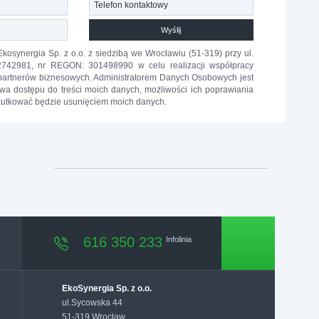
Wyślij
synergia Sp. z o.o. z siedzibą we Wrocławiu (51-319) przy ul.
742981, nr REGON: 301498990 w celu realizacji współpracy
 partnerów biznesowych. Administratorem Danych Osobowych jest
wa dostępu do treści moich danych, możliwości ich poprawiania
kutkować będzie usunięciem moich danych.
616 350 233
Infolinia
EkoSynergia Sp. z o.o.
ul.Sycowska 44
51-319 Wrocław