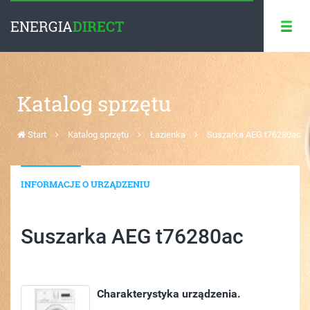
ENERGIA
DIRECT
Katalog sprzętu
Start
Katalog sprzętu
Łazienka
Suszarka AEG t76280ac
INFORMACJE O URZĄDZENIU
Suszarka AEG t76280ac
Charakterystyka urządzenia.