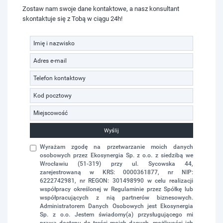
Zostaw nam swoje dane kontaktowe, a nasz konsultant
skontaktuje się z Tobą w ciągu 24h!
Wyślij
Wyrażam zgodę na przetwarzanie moich danych
osobowych przez Ekosynergia Sp. z o.o. z siedzibą we
Wrocławiu (51-319) przy ul. Sycowska 44,
zarejestrowaną w KRS: 0000361877, nr NIP:
6222742981, nr REGON: 301498990 w celu realizacji
współpracy określonej w Regulaminie przez Spółkę lub
współpracujących z nią partnerów biznesowych.
Administratorem Danych Osobowych jest Ekosynergia
Sp. z o.o. Jestem świadomy(a) przysługującego mi