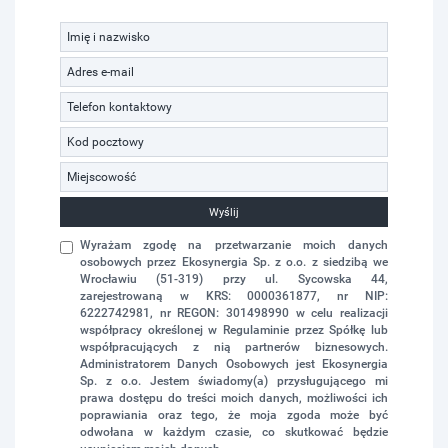
Wyślij
Wyrażam zgodę na przetwarzanie moich danych
osobowych przez Ekosynergia Sp. z o.o. z siedzibą we
Wrocławiu (51-319) przy ul. Sycowska 44,
zarejestrowaną w KRS: 0000361877, nr NIP:
6222742981, nr REGON: 301498990 w celu realizacji
współpracy określonej w Regulaminie przez Spółkę lub
współpracujących z nią partnerów biznesowych.
Administratorem Danych Osobowych jest Ekosynergia
Sp. z o.o. Jestem świadomy(a) przysługującego mi
prawa dostępu do treści moich danych, możliwości ich
poprawiania oraz tego, że moja zgoda może być
odwołana w każdym czasie, co skutkować będzie