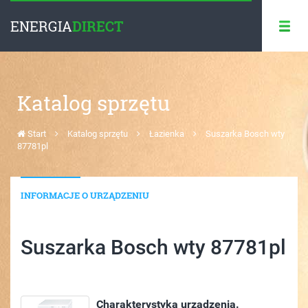
ENERGIA
DIRECT
Katalog sprzętu
Start
Katalog sprzętu
Łazienka
Suszarka Bosch wty
87781pl
INFORMACJE O URZĄDZENIU
Suszarka Bosch wty 87781pl
Charakterystyka urządzenia.