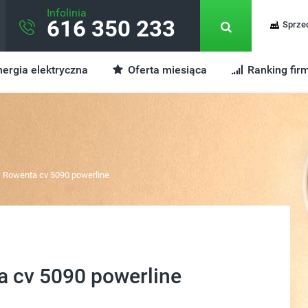
Infolinia
616 350 233
Sprze
ergia elektryczna
Oferta miesiąca
Ranking fir
 Rowenta cv 5090 powerline
 cv 5090 powerline