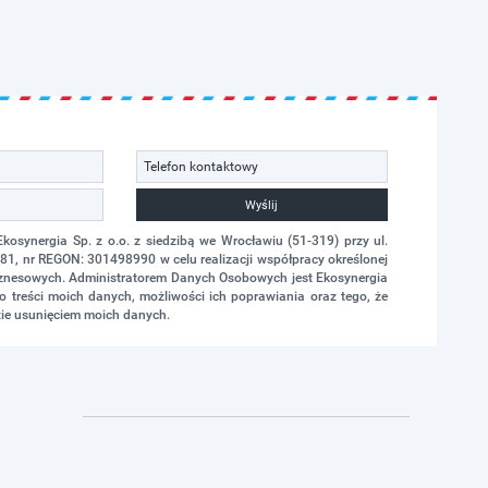
Wyślij
synergia Sp. z o.o. z siedzibą we Wrocławiu (51-319) przy ul.
1, nr REGON: 301498990 w celu realizacji współpracy określonej
biznesowych. Administratorem Danych Osobowych jest Ekosynergia
 treści moich danych, możliwości ich poprawiania oraz tego, że
ie usunięciem moich danych.