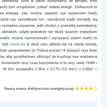
 operatora, czas w jakim korzystamy ze sprzętu, moc
h) tym urządzenie „zżera” więcej energii. Zwłaszcza to
za energię. Jak, można zapytać, już wyjaśniam kiedy
iążone czy zaniedbane tzn. ubrudzone bądź wyrobiły się
 rozsądne używanie, jeśli chodzi o suszarkę pamiętajmy,
h obrotach, ciepłe powietrze nie służy naszym mieszkom
modele można rozmontować i wyczyścić zatem warto to
. tryb
stand by
w skali roku składa się na niezłą sumkę,
 ilość gospodarstw (w Polsce ponad 14 tysięcy) razy ilość
w, aby przykładowo obliczyć ile kosztuje nas codzienna
ilowatach razy czas korzystania a to razy cenę 1kWh i
j. W tym przypadku 2.3kw x 0,17h (10 min.) x 0,50zł. =
Nasza ocena efektywności energetycznej: