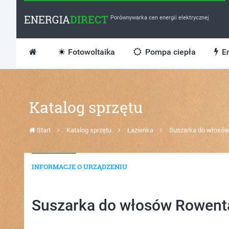
ENERGIA
DIRECT
Porównywarka cen energii elektrycznej
Fotowoltaika
Pompa ciepła
En
Katalog sprzętu
Start
Katalog sprzętu
Łazienka
Suszarka do włosów
INFORMACJE O URZĄDZENIU
Suszarka do włosów Rowenta