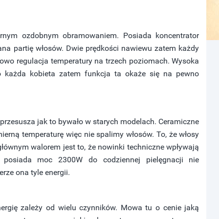
rebrnym ozdobnym obramowaniem. Posiada koncentrator
ana partię włosów. Dwie prędkości nawiewu zatem każdy
owo regulacja temperatury na trzech poziomach. Wysoka
o każda kobieta zatem funkcja ta okaże się na pewno
 przesusza jak to bywało w starych modelach. Ceramiczne
ierną temperaturę więc nie spalimy włosów. To, że włosy
ale głównym walorem jest to, że nowinki techniczne wpływają
 posiada moc 2300W do codziennej pielęgnacji nie
rze ona tyle energii.
energię zależy od wielu czynników. Mowa tu o cenie jaką