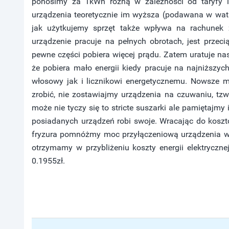
ponosimy za 1kWh różną w zależności od taryfy i
urządzenia teoretycznie im wyższa (podawana w watac
jak użytkujemy sprzęt także wpływa na rachunek 
urządzenie pracuje na pełnych obrotach, jest przec
pewne części pobiera więcej prądu. Zatem uratuje nas
że pobiera mało energii kiedy pracuje na najniższyc
włosowy jak i licznikowi energetycznemu. Nowsze 
zrobić, nie zostawiajmy urządzenia na czuwaniu, tzw
może nie tyczy się to stricte suszarki ale pamiętajmy
posiadanych urządzeń robi swoje. Wracając do kosztó
fryzura pomnóżmy moc przyłączeniową urządzenia w k
otrzymamy w przybliżeniu koszty energii elektryczne
0.1955zł.