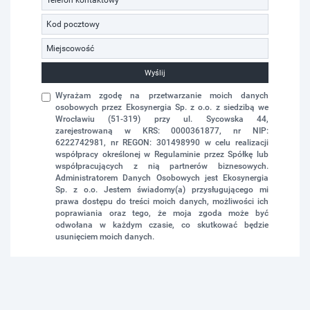
Wyślij
Wyrażam zgodę na przetwarzanie moich danych
osobowych przez Ekosynergia Sp. z o.o. z siedzibą we
Wrocławiu (51-319) przy ul. Sycowska 44,
zarejestrowaną w KRS: 0000361877, nr NIP:
6222742981, nr REGON: 301498990 w celu realizacji
współpracy określonej w Regulaminie przez Spółkę lub
współpracujących z nią partnerów biznesowych.
Administratorem Danych Osobowych jest Ekosynergia
Sp. z o.o. Jestem świadomy(a) przysługującego mi
prawa dostępu do treści moich danych, możliwości ich
poprawiania oraz tego, że moja zgoda może być
odwołana w każdym czasie, co skutkować będzie
usunięciem moich danych.