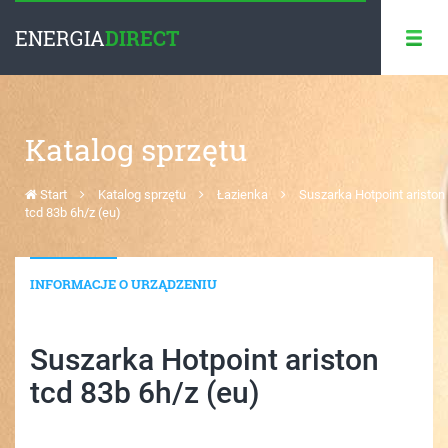
ENERGIA
DIRECT
Katalog sprzętu
Start
Katalog sprzętu
Łazienka
Suszarka Hotpoint ariston
tcd 83b 6h/z (eu)
INFORMACJE O URZĄDZENIU
Suszarka Hotpoint ariston
tcd 83b 6h/z (eu)