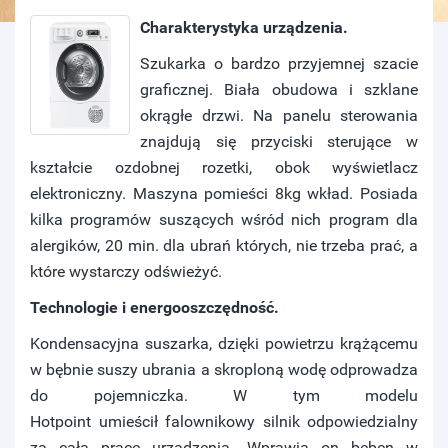
Charakterystyka urządzenia.
Szukarka o bardzo przyjemnej szacie
graficznej. Biała obudowa i szklane
okrągłe drzwi. Na panelu sterowania
znajdują się przyciski sterujące w
kształcie ozdobnej rozetki, obok wyświetlacz
elektroniczny. Maszyna pomieści 8kg wkład. Posiada
kilka programów suszących wśród nich program dla
alergików, 20 min. dla ubrań których, nie trzeba prać, a
które wystarczy odświeżyć.
Technologie i energooszczędność.
Kondensacyjna suszarka, dzięki powietrzu krążącemu
w bębnie suszy ubrania a skroploną wodę odprowadza
do pojemniczka. W tym modelu
Hotpoint umieścił falownikowy silnik odpowiedzialny
za całą pracę urządzenia. Wprawia on bęben w