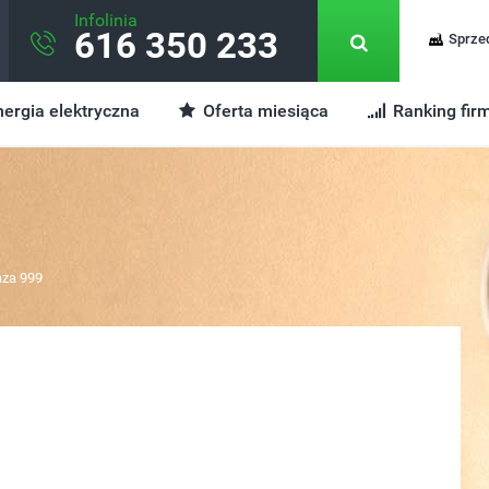
Infolinia
616 350 233
Sprze
ergia elektryczna
Oferta miesiąca
Ranking fir
aza 999