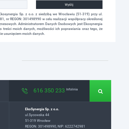
Wyślij
synergia Sp. z o.o. z siedzibą we Wrocławiu (51-319) przy ul.
1, nr REGON: 301498990 w celu realizacji współpracy określonej
biznesowych. Administratorem Danych Osobowych jest Ekosynergia
 treści moich danych, możliwości ich poprawiania oraz tego, że
ie usunięciem moich danych.
616 350 233
Infolinia
EkoSynergia Sp. z o.o.
ul.Sycowska 44
51-319 Wrocław
REGON: 301498990, NIP: 6222742981