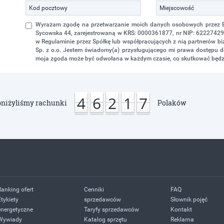
Wyrażam zgodę na przetwarzanie moich danych osobowych przez Eko
Sycowska 44, zarejestrowaną w KRS: 0000361877, nr NIP: 622274298
w Regulaminie przez Spółkę lub współpracujących z nią partnerów 
Sp. z o.o. Jestem świadomy(a) przysługującego mi prawa dostępu do
moja zgoda może być odwołana w każdym czasie, co skutkować będz
4
6
2
1
7
niżyliśmy rachunki
Polaków
Ranking ofert
Cenniki
FAQ
Etykiety
sprzedawców
Słownik pojęć
energetyczne
Taryfy sprzedawców
Kontakt
Wywiady
Katalog sprzętu
Reklama