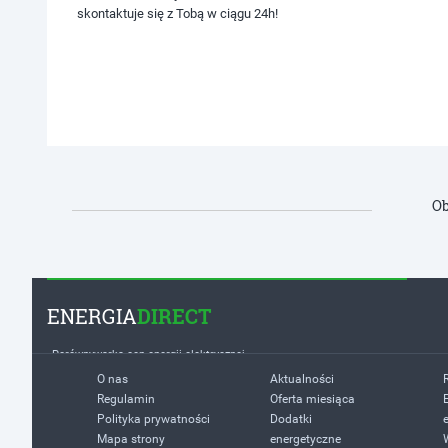
skontaktuje się z Tobą w ciągu 24h!
Ob
ENERGIA
DIRECT
Porównywarka cen energii elektrycznej
O nas
Aktualności
Regulamin
Oferta miesiąca
Polityka prywatności
Dodatki
Mapa strony
energetyczne