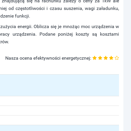
ę znajdującą się na rachunku zależy o ceny za 1kW ale
ej od częstotliwości i czasu suszenia, wagi załadunku,
zenie funkcji.
użycia energii. Oblicza się je mnożąc moc urządzenia w
acy urządzenia. Podane poniżej koszty są kosztami
trów.
Nasza ocena efektywności energetycznej: