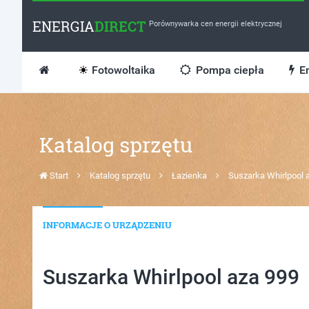
ENERGIA
DIRECT
Porównywarka cen energii elektrycznej
Fotowoltaika
Pompa ciepła
En
Katalog sprzętu
Start
Katalog sprzętu
Łazienka
Suszarka Whirlpool 
INFORMACJE O URZĄDZENIU
Suszarka Whirlpool aza 999