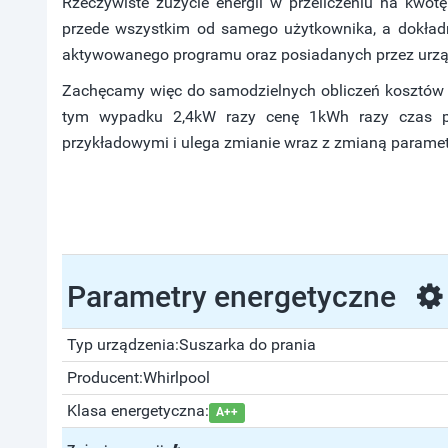
Rzeczywiste zużycie energii w przeliczeniu na kwot
przede wszystkim od samego użytkownika, a dokładni
aktywowanego programu oraz posiadanych przez urząd
Zachęcamy więc do samodzielnych obliczeń kosztów z
tym wypadku 2,4kW razy cenę 1kWh razy czas pr
przykładowymi i ulega zmianie wraz z zmianą parame
Parametry energetyczne
Typ urządzenia:
Suszarka do prania
Producent:
Whirlpool
Klasa energetyczna:
A++