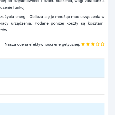
ej od częstotliwości i czasu suszenia, wagi załadunku,
zenie funkcji.
użycia energii. Oblicza się je mnożąc moc urządzenia w
acy urządzenia. Podane poniżej koszty są kosztami
trów.
Nasza ocena efektywności energetycznej: