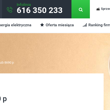
Infolinia
616 350 233
Sprze
ergia elektryczna
Oferta miesiąca
Ranking fir
azb 8690 p
 p