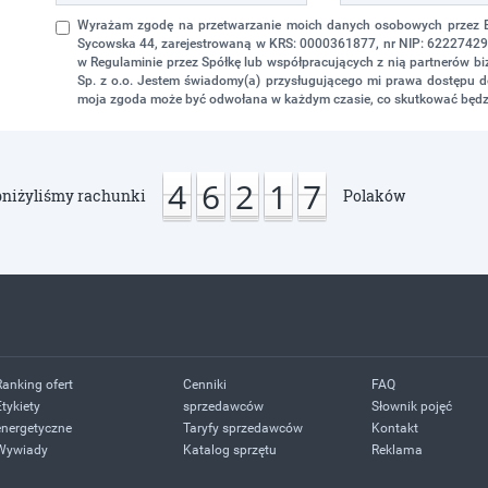
Wyrażam zgodę na przetwarzanie moich danych osobowych przez Eko
Sycowska 44, zarejestrowaną w KRS: 0000361877, nr NIP: 622274298
w Regulaminie przez Spółkę lub współpracujących z nią partnerów 
Sp. z o.o. Jestem świadomy(a) przysługującego mi prawa dostępu do
moja zgoda może być odwołana w każdym czasie, co skutkować będz
4
6
2
1
7
niżyliśmy rachunki
Polaków
Ranking ofert
Cenniki
FAQ
Etykiety
sprzedawców
Słownik pojęć
energetyczne
Taryfy sprzedawców
Kontakt
Wywiady
Katalog sprzętu
Reklama