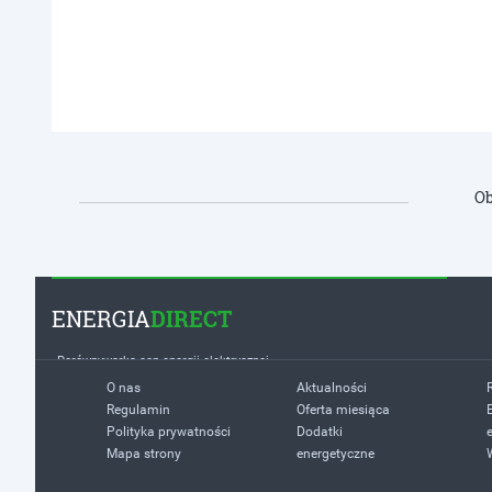
Ob
ENERGIA
DIRECT
Porównywarka cen energii elektrycznej
O nas
Aktualności
Regulamin
Oferta miesiąca
Polityka prywatności
Dodatki
Mapa strony
energetyczne