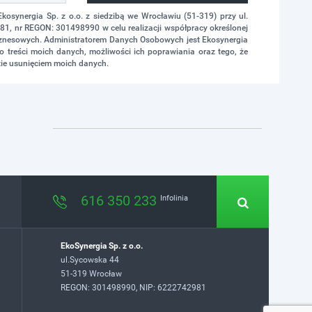
synergia Sp. z o.o. z siedzibą we Wrocławiu (51-319) przy ul.
1, nr REGON: 301498990 w celu realizacji współpracy określonej
biznesowych. Administratorem Danych Osobowych jest Ekosynergia
 treści moich danych, możliwości ich poprawiania oraz tego, że
ie usunięciem moich danych.
616 350 233
Infolinia
EkoSynergia Sp. z o.o.
ul.Sycowska 44
51-319 Wrocław
REGON: 301498990, NIP: 6222742981