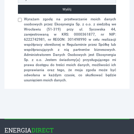
Wyślij
Wyrażam zgodę na przetwarzanie moich danych
osobowych przez Ekosynergia Sp. z o.o. z siedzibą we
Wrocławiu (51-319) przy ul. Sycowska 44,
zarejestrowaną w KRS: 0000361877, nr NIP:
6222742981, nr REGON: 301498990 w celu realizacji
współpracy określonej w Regulaminie przez Spółkę lub
współpracujących z nią partnerów biznesowych.
Administratorem Danych Osobowych jest Ekosynergia
Sp. z o.o. Jestem świadomy(a) przysługującego mi
prawa dostępu do treści moich danych, możliwości ich
poprawiania oraz tego, że moja zgoda może być
odwołana w każdym czasie, co skutkować będzie
usunięciem moich danych.
ENERGIA
DIRECT