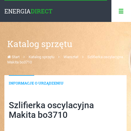
ENERGIA
DIRECT
Katalog sprzętu
Start
Katalog sprzętu
Warsztat
Szlifierka oscylacyjna
Makita bo3710
INFORMACJE O URZĄDZENIU
Szlifierka oscylacyjna
Makita bo3710